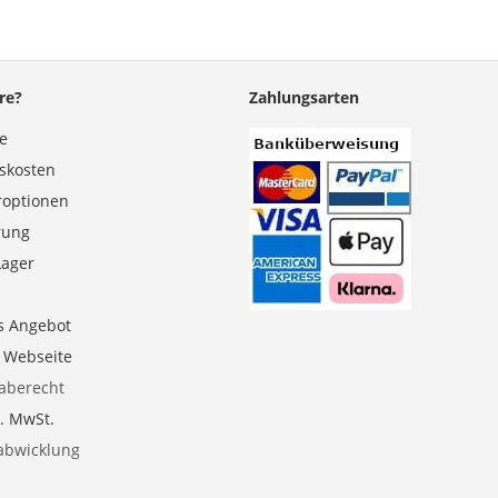
re?
Zahlungsarten
se
gskosten
roptionen
erung
Lager
s Angebot
e Webseite
aberecht
l. MwSt.
abwicklung