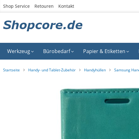
Zum
Shop Service
Retouren
Kontakt
Inhalt
springen
Werkzeug
Bürobedarf
Papier & Etiketten
Startseite
Handy- und Tablet-Zubehör
Handyhüllen
Samsung Hand
Zum
Ende
der
Bildgalerie
springen