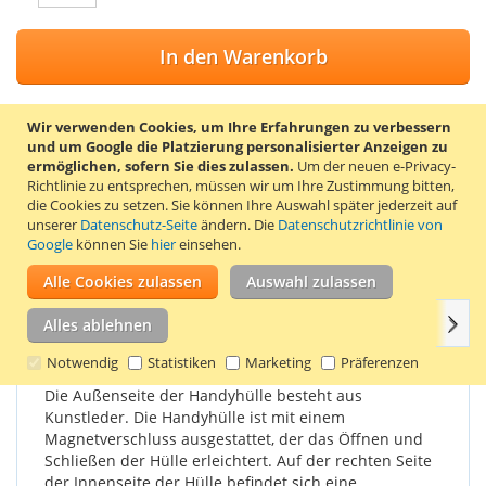
In den Warenkorb
Wir verwenden Cookies, um Ihre Erfahrungen zu verbessern
und um Google die Platzierung personalisierter Anzeigen zu
ZUR WUNSCHLISTE HINZUFÜGEN
ermöglichen, sofern Sie dies zulassen.
Um der neuen e-Privacy-
Richtlinie zu entsprechen, müssen wir um Ihre Zustimmung bitten,
ZUR VERGLEICHSLISTE HINZUFÜGEN
die Cookies zu setzen.
Sie können Ihre Auswahl später jederzeit auf
unserer
Datenschutz-Seite
ändern. Die
Datenschutzrichtlinie von
Stylische Klapphülle für das Samsung Galaxy A7 (2016). Farbe:
Google
können Sie
hier
einsehen.
braun.
Alle Cookies zulassen
Auswahl zulassen
Weit
Einzelheiten
Produkteigenschaften
Bewertungen
Alles ablehnen
Notwendig
Statistiken
Marketing
Präferenzen
Die Außenseite der Handyhülle besteht aus
Kunstleder. Die Handyhülle ist mit einem
Magnetverschluss ausgestattet, der das Öffnen und
Schließen der Hülle erleichtert. Auf der rechten Seite
der Innenseite der Hülle befindet sich eine