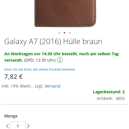
Galaxy A7 (2016) Hülle braun
Zum
Anfang
der
An Werktagen vor 14:30 Uhr bestellt, noch am selben Tag
Bildgalerie
versandt.
(DPD: 12:30 Uhr)
springen
Seien Sie der Erste, der dieses Produkt bewertet
7,82 €
Inkl. 19% MwSt.
,
zzgl.
Versand
Lagerbestand: 2
Artikel
3850
Menge