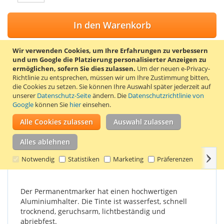
In den Warenkorb
Wir verwenden Cookies, um Ihre Erfahrungen zu verbessern
und um Google die Platzierung personalisierter Anzeigen zu
ermöglichen, sofern Sie dies zulassen.
Um der neuen e-Privacy-
ZUR WUNSCHLISTE HINZUFÜGEN
Richtlinie zu entsprechen, müssen wir um Ihre Zustimmung bitten,
die Cookies zu setzen.
Sie können Ihre Auswahl später jederzeit auf
ZUR VERGLEICHSLISTE HINZUFÜGEN
unserer
Datenschutz-Seite
ändern. Die
Datenschutzrichtlinie von
Google
können Sie
hier
einsehen.
Der Edding 3000 Permanentmarker hat eine runde Spitze von
1,5 bis 3 mm und eignet sich für fast alle Materialien wie
Alle Cookies zulassen
Auswahl zulassen
Papier, Karton, Metall, Glas und Kunststoff.
Alles ablehnen
Weit
Einzelheiten
Produkteigenschaften
Bewertungen
Notwendig
Statistiken
Marketing
Präferenzen
Der Permanentmarker hat einen hochwertigen
Aluminiumhalter. Die Tinte ist wasserfest, schnell
trocknend, geruchsarm, lichtbeständig und
abriebfest.