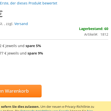
 Erste, der dieses Produkt bewertet
€
St.
,
zzgl.
Versand
Lagerbestand: 60
Artikel
1812
2 €
jeweils und
spare
5
%
,77 €
jeweils und
spare
9
%
en Warenkorb
ofern Sie dies zulassen.
Um der neuen e-Privacy-Richtlinie zu
te
ändern. Die
Datenschutzrichtlinie von Google
können Sie
hier