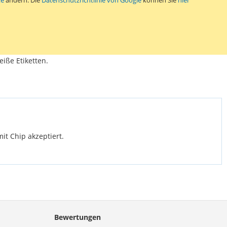
SCHLISTE HINZUFÜGEN
GLEICHSLISTE HINZUFÜGEN
ymo S0904980 Etiketten mit permanenter Klebeschicht. Passend
 4XL LabelWriter. Abmessungen: 104 x 159 mm. Eine Rolle
eiße Etiketten.
it Chip akzeptiert.
Bewertungen