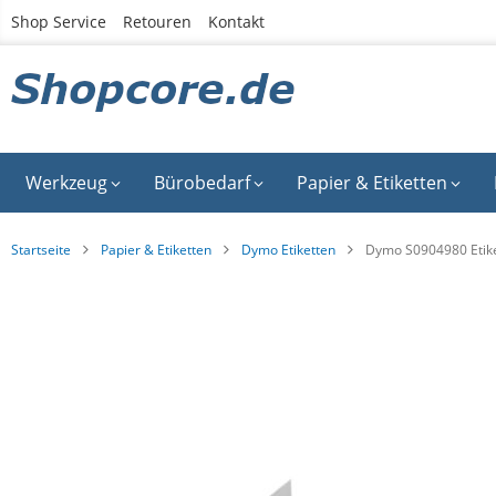
Zum
Shop Service
Retouren
Kontakt
Inhalt
springen
Werkzeug
Bürobedarf
Papier & Etiketten
Startseite
Papier & Etiketten
Dymo Etiketten
Dymo S0904980 Etik
Zum
Ende
der
Bildgalerie
springen