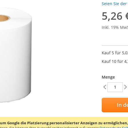
Seien Sie der
5,26 
Inkl. 19% Mw
Kauf 5 für
5,0
Kauf 10 für
4
Menge
In d
 Google die Platzierung personalisierter Anzeigen zu ermöglichen, s
tzen.
Sie können Ihre Auswahl später jederzeit auf unserer
Datenschutz-Sei