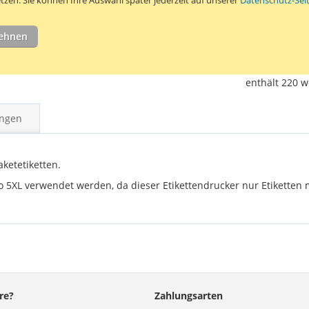
ZUR WUN
ZUR VER
lehnen
Eigenmarke D
für den Dymo
enthält 220 w
ngen
ketetiketten.
 5XL verwendet werden, da dieser Etikettendrucker nur Etiketten m
re?
Zahlungsarten