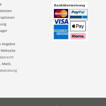
se
gskosten
roptionen
erung
Lager
s Angebot
e Webseite
aberecht
l. MwSt.
abwicklung