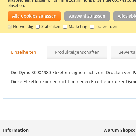
einsehen.
Alle Cookies zulassen
Auswahl zulassen
Alles ab
Notwendig
Statistiken
Marketing
Präferenzen
Zum
Anfang
der
Einzelheiten
Produkteigenschaften
Bewertu
Bildgalerie
springen
Die Dymo S0904980 Etiketten eignen sich zum Drucken von Pa
Diese Etiketten können nicht im neuen Etikettendrucker Dymo
Information
Warum Shopco