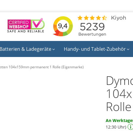
Batterien & Ladegeräte
Handy- und Tablet-Zubehör
etten 104x159mm permanent 1 Rolle (Eigenmarke)
Dymo
104x
Roll
An Werktagen
12:30 Uhr)