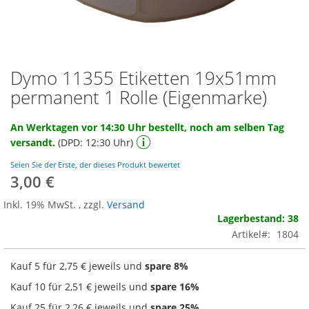
Dymo 11355 Etiketten 19x51mm
Zum
Anfang
permanent 1 Rolle (Eigenmarke)
der
Bildgalerie
An Werktagen vor 14:30 Uhr bestellt, noch am selben Tag
springen
versandt.
(DPD: 12:30 Uhr)
Seien Sie der Erste, der dieses Produkt bewertet
3,00 €
Inkl. 19% MwSt.
,
zzgl.
Versand
Lagerbestand: 38
Artikel
1804
Kauf 5 für
2,75 €
jeweils und
spare
8
%
Kauf 10 für
2,51 €
jeweils und
spare
16
%
Kauf 25 für
2,26 €
jeweils und
spare
25
%