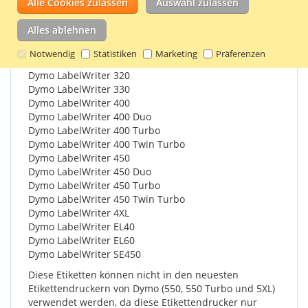
Alle Cookies zulassen
Auswahl zulassen
Dymo 11355 Etiketten sind kompatibel mit den
Alles ablehnen
folgenden Etikettendruckern:
Notwendig
Statistiken
Marketing
Präferenzen
Dymo LabelWriter 310
Dymo LabelWriter 320
Dymo LabelWriter 330
Dymo LabelWriter 400
Dymo LabelWriter 400 Duo
Dymo LabelWriter 400 Turbo
Dymo LabelWriter 400 Twin Turbo
Dymo LabelWriter 450
Dymo LabelWriter 450 Duo
Dymo LabelWriter 450 Turbo
Dymo LabelWriter 450 Twin Turbo
Dymo LabelWriter 4XL
Dymo LabelWriter EL40
Dymo LabelWriter EL60
Dymo LabelWriter SE450
Diese Etiketten können nicht in den neuesten
Etikettendruckern von Dymo (550, 550 Turbo und 5XL)
verwendet werden, da diese Etikettendrucker nur