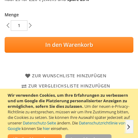
Menge
In den Warenkorb
ZUR WUNSCHLISTE HINZUFÜGEN
ZUR VERGLEICHSLISTE HINZUFÜGEN
Wir verwenden Cookies, um Ihre Erfahrungen zu verbessern
Eigenmarke Dymo 11355 Etiketten (S0722550) mit
und um Google die Platzierung personalisierter Anzeigen zu
permanenter Klebeschicht. Abmessungen: 19 x 51 mm. Eine
ermöglichen, sofern Sie dies zulassen.
Um der neuen e-Privacy-
Rolle enthält 500 weiße Etiketten.
Richtlinie zu entsprechen, müssen wir um Ihre Zustimmung bitten,
die Cookies zu setzen.
Sie können Ihre Auswahl später jederzeit auf
unserer
Datenschutz-Seite
ändern. Die
Datenschutzrichtlinie von
Weit
Einzelheiten
Produkteigenschaften
Bewertungen
Google
können Sie
hier
einsehen.