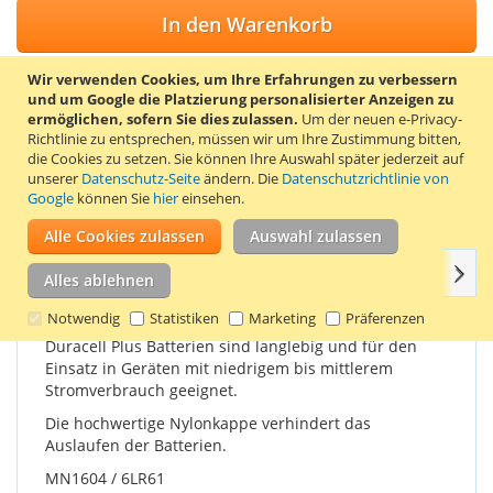
In den Warenkorb
Wir verwenden Cookies, um Ihre Erfahrungen zu verbessern
und um Google die Platzierung personalisierter Anzeigen zu
ermöglichen, sofern Sie dies zulassen.
Um der neuen e-Privacy-
ZUR WUNSCHLISTE HINZUFÜGEN
Richtlinie zu entsprechen, müssen wir um Ihre Zustimmung bitten,
die Cookies zu setzen.
Sie können Ihre Auswahl später jederzeit auf
ZUR VERGLEICHSLISTE HINZUFÜGEN
unserer
Datenschutz-Seite
ändern. Die
Datenschutzrichtlinie von
Google
können Sie
hier
einsehen.
Duracell Plus 9V Block-Batterie.
Alle Cookies zulassen
Auswahl zulassen
Weit
Einzelheiten
Produkteigenschaften
Bewertungen
Alles ablehnen
Notwendig
Statistiken
Marketing
Präferenzen
Duracell Plus Batterien sind langlebig und für den
Einsatz in Geräten mit niedrigem bis mittlerem
Stromverbrauch geeignet.
Die hochwertige Nylonkappe verhindert das
Auslaufen der Batterien.
MN1604 / 6LR61