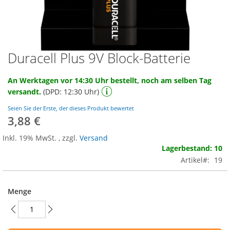
Duracell Plus 9V Block-Batterie
Zum
Anfang
der
An Werktagen vor 14:30 Uhr bestellt, noch am selben Tag
Bildgalerie
versandt.
(DPD: 12:30 Uhr)
springen
Seien Sie der Erste, der dieses Produkt bewertet
3,88 €
Inkl. 19% MwSt.
,
zzgl.
Versand
Lagerbestand: 10
Artikel
19
Menge