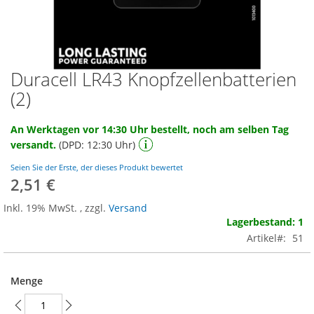
Duracell LR43 Knopfzellenbatterien
Zum
Anfang
(2)
der
Bildgalerie
An Werktagen vor 14:30 Uhr bestellt, noch am selben Tag
springen
versandt.
(DPD: 12:30 Uhr)
Seien Sie der Erste, der dieses Produkt bewertet
2,51 €
Inkl. 19% MwSt.
,
zzgl.
Versand
Lagerbestand: 1
Artikel
51
Menge