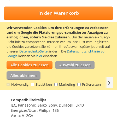
In den Warenkorb
Wir verwenden Cookies, um Ihre Erfahrungen zu verbessern
und um Google die Platzierung personalisierter Anzeigen zu
ermöglichen, sofern Sie dies zulassen.
Um der neuen e-Privacy-
ZUR WUNSCHLISTE HINZUFÜGEN
Richtlinie zu entsprechen, müssen wir um Ihre Zustimmung bitten,
die Cookies zu setzen.
Sie können Ihre Auswahl später jederzeit auf
ZUR VERGLEICHSLISTE HINZUFÜGEN
unserer
Datenschutz-Seite
ändern. Die
Datenschutzrichtlinie von
Google
können Sie
hier
einsehen.
Duracell LR43 alkalische Knopfzellen. Verpackt pro 2
Batterien. Die Batterie LR43 ist auch als V12GA, AG12, 186,
Alle Cookies zulassen
Auswahl zulassen
KA43 und RW84 bekannt.
Alles ablehnen
Weit
Einzelheiten
Produkteigenschaften
Bewertungen
Notwendig
Statistiken
Marketing
Präferenzen
Compatibiliteitslijst
IEC, Panasonic, Seiko, Sony, Duracell: LR43
Energizer/Ucar, Philips: 186
Varta: V12GA