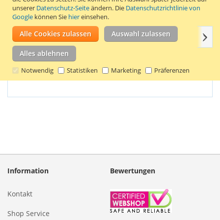
geeignet für die Canon EOS 5D Mk II / 5D Mk III / 60D / 60Da /
unserer
Datenschutz-Seite
ändern. Die
Datenschutzrichtlinie von
6D / 7D. Kapazität: 1600 mAh / 11,8 Wh.
Google
können Sie
hier
einsehen.
Alle Cookies zulassen
Auswahl zulassen
Weit
Einzelheiten
Produkteigenschaften
Bewertungen
Alles ablehnen
Akkutyp: Li-Ionen-Akku.
Notwendig
Statistiken
Marketing
Präferenzen
Information
Bewertungen
Kontakt
Shop Service