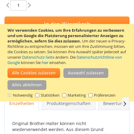
In den Warenkorb
Wir verwenden Cookies, um Ihre Erfahrungen zu verbessern
und um Google die Platzierung personalisierter Anzeigen zu
ermöglichen, sofern Sie dies zulassen.
Um der neuen e-Privacy-
Richtlinie zu entsprechen, müssen wir um Ihre Zustimmung bitten,
die Cookies zu setzen.
Sie können Ihre Auswahl später jederzeit auf
ZUR WUNSCHLISTE HINZUFÜGEN
unserer
Datenschutz-Seite
ändern. Die
Datenschutzrichtlinie von
Google
können Sie
hier
einsehen.
ZUR VERGLEICHSLISTE HINZUFÜGEN
Alle Cookies zulassen
Auswahl zulassen
Wiederverwendbarer Halter für Etiketten der Brother
Eigenmarke DK-22214. Der Halter ist einfach zu montieren
Alles ablehnen
und kann viele Male wiederverwendet werden.
Notwendig
Statistiken
Marketing
Präferenzen
Weit
Einzelheiten
Produkteigenschaften
Bewertungen
Original Brother-Halter können nicht
wiederverwendet werden. Aus diesem Grund