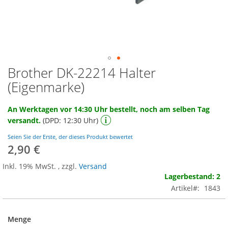
Brother DK-22214 Halter
Zum
Anfang
(Eigenmarke)
der
Bildgalerie
An Werktagen vor 14:30 Uhr bestellt, noch am selben Tag
springen
versandt.
(DPD: 12:30 Uhr)
Seien Sie der Erste, der dieses Produkt bewertet
2,90 €
Inkl. 19% MwSt.
,
zzgl.
Versand
Lagerbestand: 2
Artikel
1843
Menge