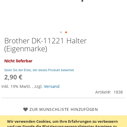
Brother DK-11221 Halter
Zum
Anfang
(Eigenmarke)
der
Bildgalerie
Nicht lieferbar
springen
Seien Sie der Erste, der dieses Produkt bewertet
2,90 €
Inkl. 19% MwSt.
,
zzgl.
Versand
Artikel
1838
ZUR WUNSCHLISTE HINZUFÜGEN
ZUR VERGLEICHSLISTE HINZUFÜGEN
Wir verwenden Cookies, um Ihre Erfahrungen zu verbessern
und um Google die Platzierung personalisierter Anzeigen zu