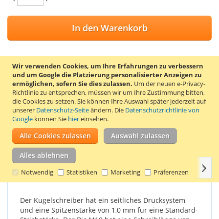
In den Warenkorb
Wir verwenden Cookies, um Ihre Erfahrungen zu verbessern
und um Google die Platzierung personalisierter Anzeigen zu
ZUR WUNSCHLISTE HINZUFÜGEN
ermöglichen, sofern Sie dies zulassen.
Um der neuen e-Privacy-
Richtlinie zu entsprechen, müssen wir um Ihre Zustimmung bitten,
ZUR VERGLEICHSLISTE HINZUFÜGEN
die Cookies zu setzen.
Sie können Ihre Auswahl später jederzeit auf
unserer
Datenschutz-Seite
ändern. Die
Datenschutzrichtlinie von
Grüner Bic M10 Clic Kugelschreiber mit grüner Schreibfarbe.
Google
können Sie
hier
einsehen.
Der Kugelschreiber Bic M10 ist der am häufigsten verwendete
Kugelschreiber. Bic-Kugelschreiber sind günstig und haben
Alle Cookies zulassen
Auswahl zulassen
gute Schreibeigenschaften.
Alles ablehnen
Weit
Einzelheiten
Produkteigenschaften
Bewertungen
Notwendig
Statistiken
Marketing
Präferenzen
Der Kugelschreiber hat ein seitliches Drucksystem
und eine Spitzenstärke von 1,0 mm für eine Standard-