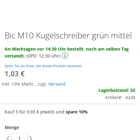
Bic M10 Kugelschreiber grün mittel
Zum
Anfang
der
An Werktagen vor 14:30 Uhr bestellt, noch am selben Tag
Bildgalerie
versandt.
(DPD: 12:30 Uhr)
springen
Seien Sie der Erste, der dieses Produkt bewertet
1,03 €
Inkl. 19% MwSt.
,
zzgl.
Versand
Lagerbestand: 55
Artikel
4248
Kauf 5 für
0,93 €
jeweils und
spare
10
%
Menge