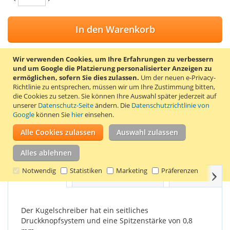
In den Warenkorb
Wir verwenden Cookies, um Ihre Erfahrungen zu verbessern
und um Google die Platzierung personalisierter Anzeigen zu
ermöglichen, sofern Sie dies zulassen.
Um der neuen e-Privacy-
ZUR WUNSCHLISTE HINZUFÜGEN
Richtlinie zu entsprechen, müssen wir um Ihre Zustimmung bitten,
die Cookies zu setzen.
Sie können Ihre Auswahl später jederzeit auf
ZUR VERGLEICHSLISTE HINZUFÜGEN
unserer
Datenschutz-Seite
ändern. Die
Datenschutzrichtlinie von
Google
können Sie
hier
einsehen.
Blauer Bic M10 Clic Kugelschreiber mit blauer Schreibfarbe.
Der Kugelschreiber Bic M10 ist der am häufigsten verwendete
Alle Cookies zulassen
Auswahl zulassen
Kugelschreiber. Bic-Kugelschreiber sind günstig und haben
gute Schreibeigenschaften.
Alles ablehnen
Notwendig
Statistiken
Marketing
Präferenzen
Weit
Einzelheiten
Produkteigenschaften
Bewertungen
Der Kugelschreiber hat ein seitliches
Druckknopfsystem und eine Spitzenstärke von 0,8