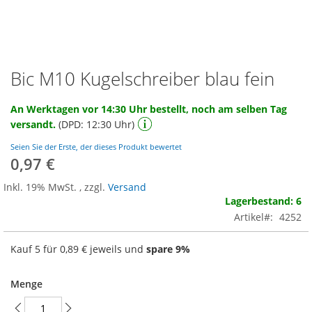
Bic M10 Kugelschreiber blau fein
Zum
Anfang
der
An Werktagen vor 14:30 Uhr bestellt, noch am selben Tag
Bildgalerie
versandt.
(DPD: 12:30 Uhr)
springen
Seien Sie der Erste, der dieses Produkt bewertet
0,97 €
Inkl. 19% MwSt.
,
zzgl.
Versand
Lagerbestand: 6
Artikel
4252
Kauf 5 für
0,89 €
jeweils und
spare
9
%
Menge