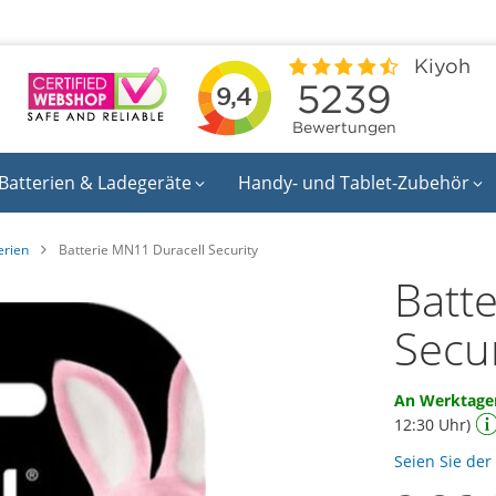
Batterien & Ladegeräte
Handy- und Tablet-Zubehör
erien
Batterie MN11 Duracell Security
Batt
Secur
An Werktagen
12:30 Uhr)
Seien Sie der