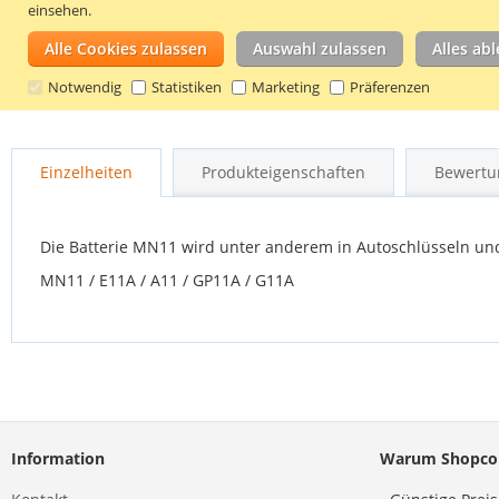
einsehen.
Alle Cookies zulassen
Auswahl zulassen
Alles ab
Notwendig
Statistiken
Marketing
Präferenzen
Zum
Anfang
Einzelheiten
Produkteigenschaften
Bewertu
der
Bildgalerie
springen
Die Batterie MN11 wird unter anderem in Autoschlüsseln u
MN11 / E11A / A11 / GP11A / G11A
Information
Warum Shopco