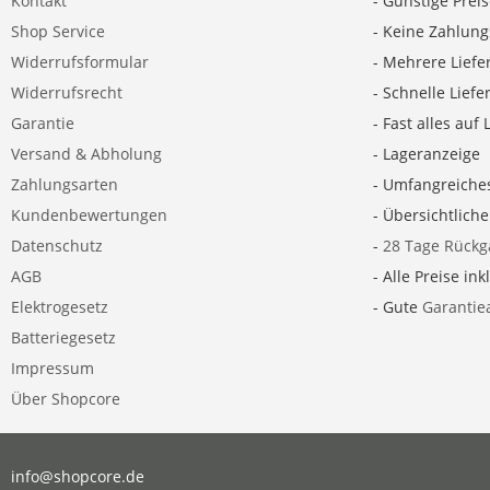
Kontakt
- Günstige Prei
Shop Service
- Keine Zahlun
Widerrufsformular
- Mehrere Liefe
Widerrufsrecht
- Schnelle Lief
Garantie
- Fast alles auf 
Versand & Abholung
- Lageranzeige
Zahlungsarten
- Umfangreiche
Kundenbewertungen
- Übersichtlich
Datenschutz
-
28 Tage Rückg
AGB
- Alle Preise ink
Elektrogesetz
- Gute
Garantie
Batteriegesetz
Impressum
Über Shopcore
info@shopcore.de