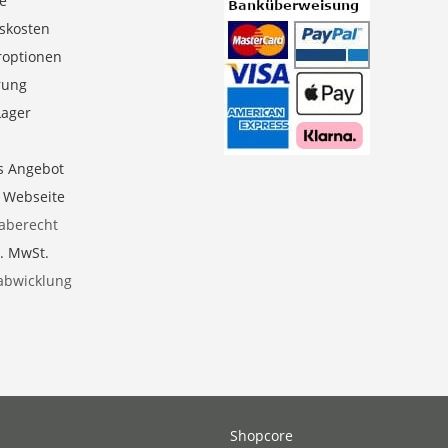
se
gskosten
roptionen
erung
Lager
s Angebot
e Webseite
aberecht
l. MwSt.
abwicklung
Shopcore