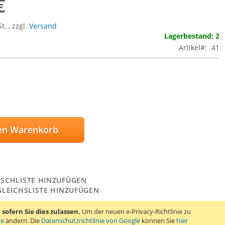
€
St.
,
zzgl.
Versand
Lagerbestand: 2
Artikel
41
en Warenkorb
SCHLISTE HINZUFÜGEN
GLEICHSLISTE HINZUFÜGEN
ity Batterie MN11. 6 Volt Alkalibatterie.
ofern Sie dies zulassen.
Um der neuen e-Privacy-Richtlinie zu
te
ändern. Die
Datenschutzrichtlinie von Google
können Sie
hier