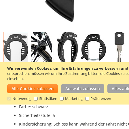
Zum
Wir verwenden Cookies, um Ihre Erfahrungen zu verbessern und um
Anfang
entsprechen, müssen wir um Ihre Zustimmung bitten, die Cookies zu se
Einzelheiten
Produkteigenschaften
Bewert
der
einsehen.
Bildgalerie
Alle Cookies zulassen
Auswahl zulassen
Alles ab
springen
Das Ringschloss wird mit 2 Schlüsseln geliefert.
Notwendig
Statistiken
Marketing
Präferenzen
Farbe: schwarz
Sicherheitsstufe: 5
Kindersicherung: Schloss kann während der Fahrt nicht