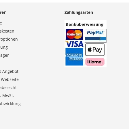
re?
Zahlungsarten
se
gskosten
roptionen
erung
Lager
s Angebot
e Webseite
aberecht
l. MwSt.
abwicklung