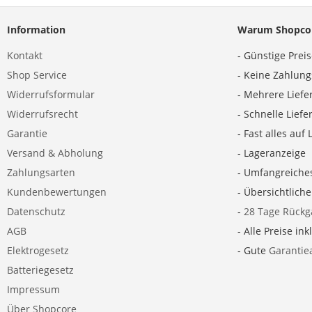
Information
Warum Shopco
Kontakt
- Günstige Prei
Shop Service
- Keine Zahlun
Widerrufsformular
- Mehrere Liefe
Widerrufsrecht
- Schnelle Lief
Garantie
- Fast alles auf 
Versand & Abholung
- Lageranzeige
Zahlungsarten
- Umfangreiche
Kundenbewertungen
- Übersichtlich
Datenschutz
-
28 Tage Rückg
AGB
- Alle Preise ink
Elektrogesetz
- Gute
Garantie
Batteriegesetz
Impressum
Über Shopcore