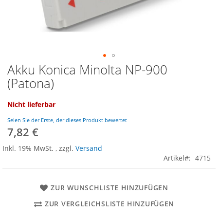
Akku Konica Minolta NP-900
Zum
Anfang
(Patona)
der
Bildgalerie
Nicht lieferbar
springen
Seien Sie der Erste, der dieses Produkt bewertet
7,82 €
Inkl. 19% MwSt.
,
zzgl.
Versand
Artikel
4715
ZUR WUNSCHLISTE HINZUFÜGEN
ZUR VERGLEICHSLISTE HINZUFÜGEN