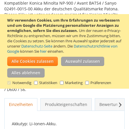
Kompatibler Konica Minolta NP-900 / Avant BATS4 / Sanyo
02491-0015-00 Akku der deutschen Qualitätsmarke Patona.
Dieser Akku ist unter anderem geeignet für Konica Minolta
Wir verwenden Cookies, um Ihre Erfahrungen zu verbessern
Dimage E40 / E50, Acer CS 6531-N / CS-5530, Agfa 4Ti, Aosta
und um Google die Platzierung personalisierter Anzeigen zu
DA 4092 / DA 5091 / DA 5092 / DA 5094, Avant S4 / S5 / S6,
ermöglichen, sofern Sie dies zulassen.
Um der neuen e-Privacy-
BenQ DC E43 / DC E53 / DC E720, Kyocera Yashica EZ 4033,
Richtlinie zu entsprechen, müssen wir um Ihre Zustimmung bitten,
Maginon Performic S5, Maginon Slimline X4 / X5 / X6 / X50 /
die Cookies zu setzen.
Sie können Ihre Auswahl später jederzeit auf
X60 / XS6, Minox DC 4211 / DC 5222 / DC 6311, Praktica
unserer
Datenschutz-Seite
ändern. Die
Datenschutzrichtlinie von
Luxmedia 7103, Prosio Slim Neo Xc534 / Xi, Revue DC5 super
Google
können Sie
hier
einsehen.
slim / DC50 slim / DC55 slim / DC6 / DC65 slim / DC7, Rollei
DS6, Rollei Prego DP4200 / DP5200 / DP5700 / DP6200, Sealife
Alle Cookies zulassen
Auswahl zulassen
Reefmaster DC 500, TCM Tchibo Slimline X4, Medion Traveler
(Aldi) DC- 5080, Medion Traveler (Aldi) Slimline X4 / X5 / X6,
Alles ablehnen
Medion Traveler (Aldi) SuperSlim XS7, UFO DS5331 / DS5080 /
Notwendig
Statistiken
Marketing
Präferenzen
DS5332, Vivitar ViviCam 5340s, Voigtländer Virtus D4 / D5 / D6
/ D600 / S6.
Weit
Einzelheiten
Produkteigenschaften
Bewertungen
Akkutyp: Li-Ionen-Akku.