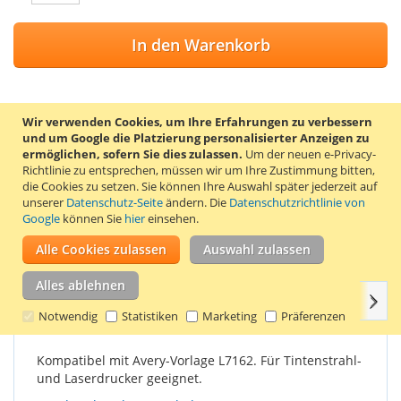
In den Warenkorb
Wir verwenden Cookies, um Ihre Erfahrungen zu verbessern
ZUR WUNSCHLISTE HINZUFÜGEN
und um Google die Platzierung personalisierter Anzeigen zu
ermöglichen, sofern Sie dies zulassen.
Um der neuen e-Privacy-
ZUR VERGLEICHSLISTE HINZUFÜGEN
Richtlinie zu entsprechen, müssen wir um Ihre Zustimmung bitten,
die Cookies zu setzen.
Sie können Ihre Auswahl später jederzeit auf
Selbstklebende, mattweiße Etiketten auf A4-Bögen.
unserer
Datenschutz-Seite
ändern. Die
Datenschutzrichtlinie von
Abmessungen: 99,1 x 34 mm. 16 Etiketten pro Bogen. Verpackt
Google
können Sie
hier
einsehen.
pro 100 Blatt (1600 Etiketten). Das Papiergewicht der Etiketten
Alle Cookies zulassen
Auswahl zulassen
beträgt 68 g/m² und des Backsheets 55 g/m².
Alles ablehnen
Weit
Einzelheiten
Produkteigenschaften
Bewertungen
Notwendig
Statistiken
Marketing
Präferenzen
Kompatibel mit Avery-Vorlage L7162. Für Tintenstrahl-
und Laserdrucker geeignet.