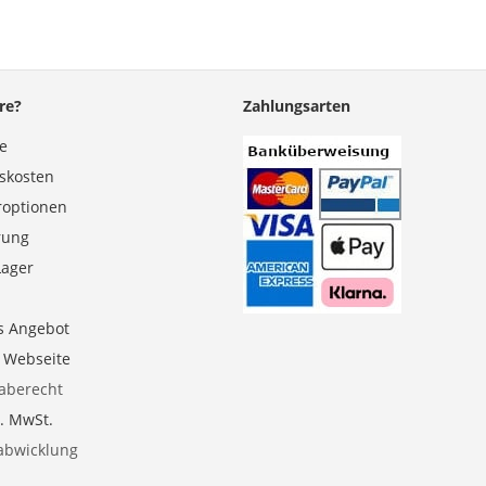
re?
Zahlungsarten
se
gskosten
roptionen
erung
Lager
s Angebot
e Webseite
aberecht
l. MwSt.
abwicklung