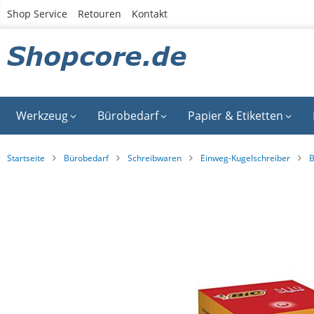
Zum
Shop Service
Retouren
Kontakt
Inhalt
springen
Werkzeug
Bürobedarf
Papier & Etiketten
Startseite
Bürobedarf
Schreibwaren
Einweg-Kugelschreiber
B
Zum
Ende
der
Bildgalerie
springen