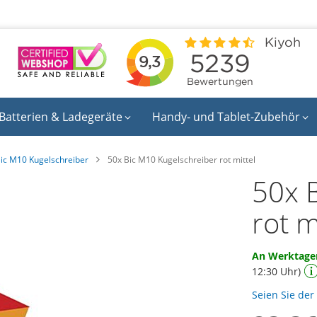
Batterien & Ladegeräte
Handy- und Tablet-Zubehör
ic M10 Kugelschreiber
50x Bic M10 Kugelschreiber rot mittel
50x 
rot m
An Werktagen
12:30 Uhr)
Seien Sie der