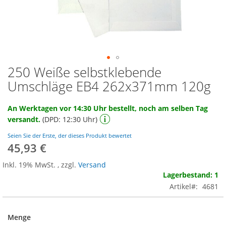
250 Weiße selbstklebende
Zum
Anfang
Umschläge EB4 262x371mm 120g
der
Bildgalerie
An Werktagen vor 14:30 Uhr bestellt, noch am selben Tag
springen
versandt.
(DPD: 12:30 Uhr)
Seien Sie der Erste, der dieses Produkt bewertet
45,93 €
Inkl. 19% MwSt.
,
zzgl.
Versand
Lagerbestand: 1
Artikel
4681
Menge