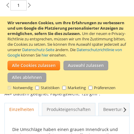
Wir verwenden Cookies, um Ihre Erfahrungen zu verbessern
In den Warenkorb
und um Google die Platzierung personalisierter Anzeigen zu
ermöglichen, sofern Sie dies zulassen.
Um der neuen e-Privacy-
Richtlinie zu entsprechen, müssen wir um Ihre Zustimmung bitten,
die Cookies zu setzen.
Sie können Ihre Auswahl später jederzeit auf
unserer
Datenschutz-Seite
ändern. Die
Datenschutzrichtlinie von
ZUR WUNSCHLISTE HINZUFÜGEN
Google
können Sie
hier
einsehen.
ZUR VERGLEICHSLISTE HINZUFÜGEN
Alle Cookies zulassen
Auswahl zulassen
Schachtel mit 250 weißen Umschlägen, mit selbstklebendem
Alles ablehnen
Klebestreifen, der Marke Quantore. Diese Umschläge haben
das Format 262 x 371 mm (EB4) und sind für den Versand von
Notwendig
Statistiken
Marketing
Präferenzen
2
A4+ Blättern geeignet. Papiergewicht: 120 g/m
.
Weit
Einzelheiten
Produkteigenschaften
Bewertungen
Die Umschläge haben einen grauen Innendruck und