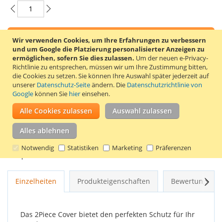
In den Warenkorb
Wir verwenden Cookies, um Ihre Erfahrungen zu verbessern
und um Google die Platzierung personalisierter Anzeigen zu
ermöglichen, sofern Sie dies zulassen.
Um der neuen e-Privacy-
Richtlinie zu entsprechen, müssen wir um Ihre Zustimmung bitten,
die Cookies zu setzen.
Sie können Ihre Auswahl später jederzeit auf
unserer
Datenschutz-Seite
ändern. Die
Datenschutzrichtlinie von
ZUR WUNSCHLISTE HINZUFÜGEN
Google
können Sie
hier
einsehen.
ZUR VERGLEICHSLISTE HINZUFÜGEN
Alle Cookies zulassen
Auswahl zulassen
Diese einzigartige Hülle für das Samsung Galaxy S8+ besteht
Alles ablehnen
aus 2 Teilen, die einfach anzubringen und zu entfernen sind.
Die Hülle verleiht Ihrem Telefon einen farbenfrohen und
Notwendig
Statistiken
Marketing
Präferenzen
verspielten Look.
Weit
Einzelheiten
Produkteigenschaften
Bewertungen
Das 2Piece Cover bietet den perfekten Schutz für Ihr