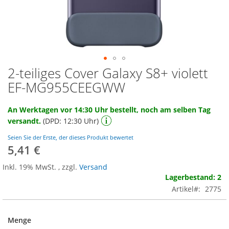
2-teiliges Cover Galaxy S8+ violett
Zum
Anfang
EF-MG955CEEGWW
der
Bildgalerie
An Werktagen vor 14:30 Uhr bestellt, noch am selben Tag
springen
versandt.
(DPD: 12:30 Uhr)
Seien Sie der Erste, der dieses Produkt bewertet
5,41 €
Inkl. 19% MwSt.
,
zzgl.
Versand
Lagerbestand: 2
Artikel
2775
Menge