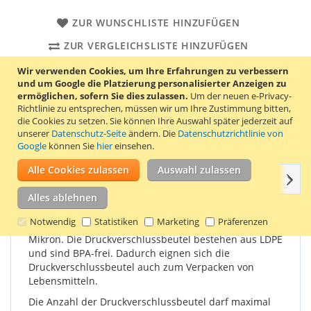
ZUR WUNSCHLISTE HINZUFÜGEN
ZUR VERGLEICHSLISTE HINZUFÜGEN
Wir verwenden Cookies, um Ihre Erfahrungen zu verbessern
100 extra starke transparente Druckverschlussbeutel von 120
und um Google die Platzierung personalisierter Anzeigen zu
x 180 mm. Dies sind die Außenmaße bis zum Verschluss.
ermöglichen, sofern Sie dies zulassen.
Um der neuen e-Privacy-
Dank des smarten Verschlusses sind die
Richtlinie zu entsprechen, müssen wir um Ihre Zustimmung bitten,
Druckverschlussbeutel endlos wiederverschließbar. Die
die Cookies zu setzen.
Sie können Ihre Auswahl später jederzeit auf
Druckverschlussbeutel haben ein 5 mm großes Aufhängeloch
unserer
Datenschutz-Seite
ändern. Die
Datenschutzrichtlinie von
über dem Verschluss.
Google
können Sie
hier
einsehen.
Alle Cookies zulassen
Auswahl zulassen
Weit
Einzelheiten
Produkteigenschaften
Bewertungen
Alles ablehnen
Notwendig
Statistiken
Marketing
Präferenzen
Die Dicke dieser Druckverschlussbeutel beträgt 90
Mikron. Die Druckverschlussbeutel bestehen aus LDPE
und sind BPA-frei. Dadurch eignen sich die
Druckverschlussbeutel auch zum Verpacken von
Lebensmitteln.
Die Anzahl der Druckverschlussbeutel darf maximal