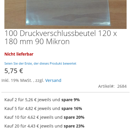
100 Druckverschlussbeutel 120 x
Zum
Anfang
180 mm 90 Mikron
der
Bildgalerie
Nicht lieferbar
springen
Seien Sie der Erste, der dieses Produkt bewertet
5,75 €
Inkl. 19% MwSt.
,
zzgl.
Versand
Artikel
2684
Kauf 2 für
5,26 €
jeweils und
spare
9
%
Kauf 5 für
4,82 €
jeweils und
spare
16
%
Kauf 10 für
4,62 €
jeweils und
spare
20
%
Kauf 20 für
4,43 €
jeweils und
spare
23
%