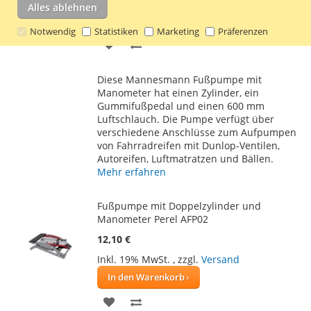
Inkl. 19% MwSt.
,
zzgl.
Versand
Alles ablehnen
In den Warenkorb
Notwendig
Statistiken
Marketing
Präferenzen
ZUR
ZUR
WUNSCHLISTE
VERGLEICHSLISTE
Diese Mannesmann Fußpumpe mit
HINZUFÜGEN
HINZUFÜGEN
Manometer hat einen Zylinder, ein
Gummifußpedal und einen 600 mm
Luftschlauch. Die Pumpe verfügt über
verschiedene Anschlüsse zum Aufpumpen
von Fahrradreifen mit Dunlop-Ventilen,
Autoreifen, Luftmatratzen und Bällen.
Mehr erfahren
Fußpumpe mit Doppelzylinder und
Manometer Perel AFP02
12,10 €
Inkl. 19% MwSt.
,
zzgl.
Versand
In den Warenkorb
ZUR
ZUR