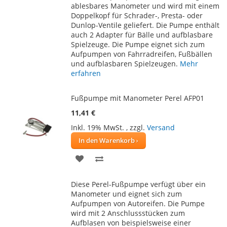
HINZUFÜGEN
HINZUFÜGEN
ablesbares Manometer und wird mit einem
Doppelkopf für Schrader-, Presta- oder
Dunlop-Ventile geliefert. Die Pumpe enthält
auch 2 Adapter für Bälle und aufblasbare
Spielzeuge. Die Pumpe eignet sich zum
Aufpumpen von Fahrradreifen, Fußbällen
und aufblasbaren Spielzeugen.
Mehr
erfahren
Fußpumpe mit Manometer Perel AFP01
11,41 €
Inkl. 19% MwSt.
,
zzgl.
Versand
In den Warenkorb
ZUR
ZUR
WUNSCHLISTE
VERGLEICHSLISTE
Diese Perel-Fußpumpe verfügt über ein
HINZUFÜGEN
HINZUFÜGEN
Manometer und eignet sich zum
Aufpumpen von Autoreifen. Die Pumpe
wird mit 2 Anschlussstücken zum
Aufblasen von beispielsweise einer