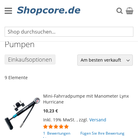
Zum
Inhalt
Suche
Mein 
springen
Fahrrad & Auto
Pumpen
Einkaufsoptionen
9
Elemente
Mini-Fahrradpumpe mit Manometer Lynx
Hurricane
10,23 €
Inkl. 19% MwSt.
,
zzgl.
Versand
Bewertung:
100
100
% of
1
Bewertungen
Fügen Sie Ihre Bewertung