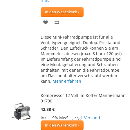
hinzu
In den Warenkorb
ZUR
ZUR
WUNSCHLISTE
VERGLEICHSLISTE
Diese Mini-Fahrradpumpe ist für alle
HINZUFÜGEN
HINZUFÜGEN
Ventiltypen geeignet: Dunlop, Presta und
Schrader. Den Luftdruck können Sie am
Manometer ablesen (max. 8 bar / 120 psi).
Im Lieferumfang der Fahrradpumpe sind
eine Montagehalterung und Schrauben
enthalten, mit denen die Fahrradpumpe
am Flaschenhalter verschraubt werden
kann.
Mehr erfahren
Kompressor 12 Volt im Koffer Mannesmann
01790
42,88 €
Inkl. 19% MwSt.
,
zzgl.
Versand
In den Warenkorb