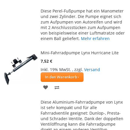
WUNSCHLISTE
VERGLEICHSLISTE
Diese Perel-Fußpumpe hat ein Manometer
HINZUFÜGEN
HINZUFÜGEN
und zwei Zylinder. Die Pumpe eignet sich
zum Aufpumpen von Autoreifen und wird
mit 2 Anschlussstücken zum Aufpumpen
von beispielsweise einer Luftmatratze oder
einem Ball geliefert.
Mehr erfahren
Mini-Fahrradpumpe Lynx Hurricane Lite
7,52 €
Inkl. 19% MwSt.
,
zzgl.
Versand
In den Warenkorb
ZUR
ZUR
WUNSCHLISTE
VERGLEICHSLISTE
Diese Aluminium-Fahrradpumpe von Lynx
HINZUFÜGEN
HINZUFÜGEN
ist sehr kompakt und für alle
Fahrradventile geeignet: Dunlop-, Presta-
und Schrader-Ventile. Dank der doppelten
Ventilöffnung kann die Fahrradpumpe
direkt an einem anderen Ventiltyp