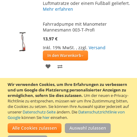
Luftmatratze oder einem Fußball geliefert.
Mehr erfahren
Fahrradpumpe mit Manometer
Mannesmann 003-T-Profi
13,97 €
Inkl. 19% MwSt.
,
zzgl.
Versand
In den Warenkorb
ZUR
ZUR
WUNSCHLISTE
VERGLEICHSLISTE
Diese robuste Handpumpe aus Metall von
Wir verwenden Cookies, um Ihre Erfahrungen zu verbessern
HINZUFÜGEN
HINZUFÜGEN
Mannesmann verfügt über ein Manometer
und um Google die Platzierung personalisierter Anzeigen zu
mit einer Anzeige bis max. 7 bar.
Mehr
ermöglichen, sofern Sie dies zulassen.
Um der neuen e-Privacy-
erfahren
Richtlinie zu entsprechen, müssen wir um Ihre Zustimmung bitten,
die Cookies zu setzen.
Sie können Ihre Auswahl später jederzeit auf
unserer
Datenschutz-Seite
ändern. Die
Datenschutzrichtlinie von
Fußpumpe mit Manometer Mannesmann
Google
können Sie
hier
einsehen.
001-T-PROFI
Alle Cookies zulassen
Auswahl zulassen
13,67 €