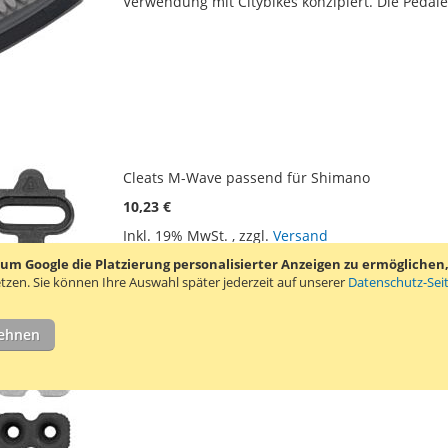
Verwendung mit Citybikes konzipiert. Die Pedale 
Cleats M-Wave passend für Shimano
10,23 €
Inkl. 19% MwSt.
,
zzgl.
Versand
ZUR
ZUR
In den Warenkorb
 Google die Platzierung personalisierter Anzeigen zu ermöglichen, s
tzen.
Sie können Ihre Auswahl später jederzeit auf unserer
Datenschutz-Sei
WUNSCHLISTE
VERGLEICHSLIS
Dieses M-Wave Cleat Set ist für Shimano SPD Kl
HINZUFÜGEN
HINZUFÜGEN
SPD 311803, 311806, 311811, 311835, 311840, 31
lehnen