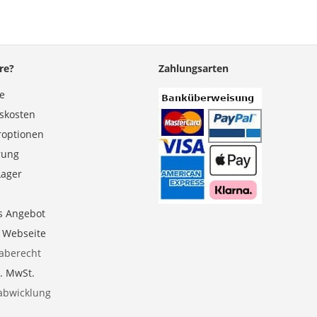
re?
Zahlungsarten
se
gskosten
roptionen
erung
Lager
s Angebot
e Webseite
aberecht
l. MwSt.
abwicklung