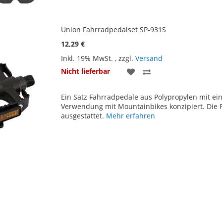
Union Fahrradpedalset SP-931S
12,29 €
Inkl. 19% MwSt.
,
zzgl.
Versand
ZUR
ZUR
Nicht lieferbar
WUNSCHLISTE
VERGLEICHSLISTE
Ein Satz Fahrradpedale aus Polypropylen mit ein
HINZUFÜGEN
HINZUFÜGEN
Verwendung mit Mountainbikes konzipiert. Die Pe
ausgestattet.
Mehr erfahren