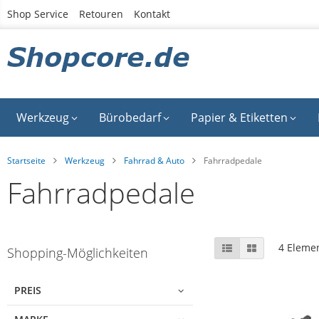
Zum
Shop Service
Retouren
Kontakt
Inhalt
springen
Werkzeug
Bürobedarf
Papier & Etiketten
Startseite
Werkzeug
Fahrrad & Auto
Fahrradpedale
Fahrradpedale
Skip
Anzeigen
Liste
Liste
4
Eleme
Shopping-Möglichkeiten
to
als
product
list
PREIS