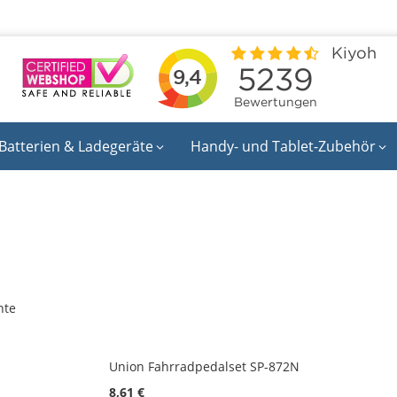
Batterien & Ladegeräte
Handy- und Tablet-Zubehör
nte
Union Fahrradpedalset SP-872N
8,61 €