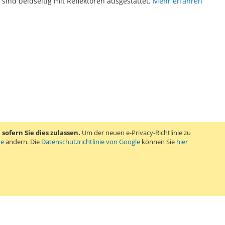
sind beidseitig mit Reflektoren ausgestattet.
Mehr erfahren
ofern Sie dies zulassen.
Um der neuen e-Privacy-Richtlinie zu
te
ändern. Die
Datenschutzrichtlinie von Google
können Sie
hier
TE
ickpedale geeignet. Die Schuhplatten sind passend für Shimano
1849, 311851, 311861, 311864, 311099 und 313470.
Mehr erfahren