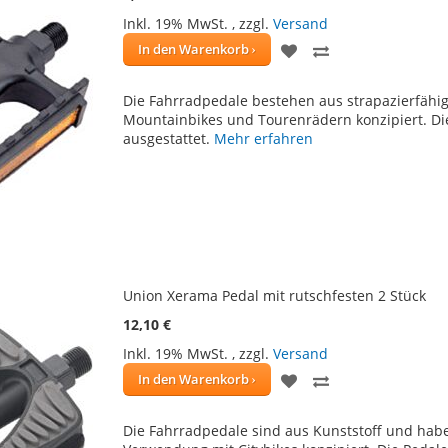
Inkl. 19% MwSt.
,
zzgl.
Versand
ZUR
ZUR
In den Warenkorb
WUNSCHLISTE
VERGLEICHSLIS
Die Fahrradpedale bestehen aus strapazierfähi
HINZUFÜGEN
HINZUFÜGEN
Mountainbikes und Tourenrädern konzipiert. Die 
ausgestattet.
Mehr erfahren
Union Xerama Pedal mit rutschfesten 2 Stück
12,10 €
Inkl. 19% MwSt.
,
zzgl.
Versand
ZUR
ZUR
In den Warenkorb
WUNSCHLISTE
VERGLEICHSLIS
Die Fahrradpedale sind aus Kunststoff und habe
HINZUFÜGEN
HINZUFÜGEN