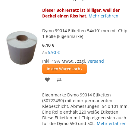
Dieser Bohrersatz ist billiger, weil der
Deckel einen Riss hat.
Mehr erfahren
Dymo 99014 Etiketten 54x101mm mit Chip
1 Rolle (Eigenmarke)
6,10 €
5,90 €
Ab
Inkl. 19% MwSt.
,
zzgl.
Versand
In den Warenkorb
ZUR
ZUR
WUNSCHLISTE
VERGLEICHSLISTE
Eigenmarke Dymo 99014 Etiketten
HINZUFÜGEN
HINZUFÜGEN
(S0722430) mit einer permanenten
Klebeschicht. Abmessungen: 54 x 101 mm.
Eine Rolle enthält 220 weiße Etiketten.
Diese Etiketten mit Chip eignen sich auch
für die Dymo 550 und 5XL.
Mehr erfahren