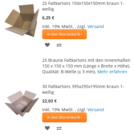
25 Faltkartons 150x150x150mm braun 1-
wellig
6,25 €
Inkl. 19% MwSt.
,
zzgl.
Versand
In den Warenkorb
ZUR
ZUR
WUNSCHLISTE
VERGLEICHSLISTE
25 Braune Faltkartons mit den Innenmaßen
HINZUFÜGEN
HINZUFÜGEN
150 x 150 x 150 mm (Länge x Breite x Höhe).
Qualität: B-Welle (± 3 mm).
Mehr erfahren
30 Faltkartons 395x295x195mm braun 1-
wellig
22,03 €
Inkl. 19% MwSt.
,
zzgl.
Versand
In den Warenkorb
ZUR
ZUR