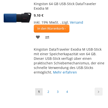
Kingston 64 GB USB-Stick DataTraveler
Exodia M
9,10 €
Inkl. 19% MwSt.
,
zzgl.
Versand
In den Warenkorb
ZUR
ZUR
WUNSCHLISTE
VERGLEICHSLISTE
Kingston DataTraveler Exodia M USB-Stick
HINZUFÜGEN
HINZUFÜGEN
mit einer Speicherkapazität von 64 GB.
Dieser USB-Stick verfügt über einen
praktischen Schiebemechanismus, der eine
schnelle Verwendung des USB-Sticks
ermöglicht.
Mehr erfahren
Seite
Weiter
Sie
Seite
Seite
Seite
1
2
3
4
lesen
gerade