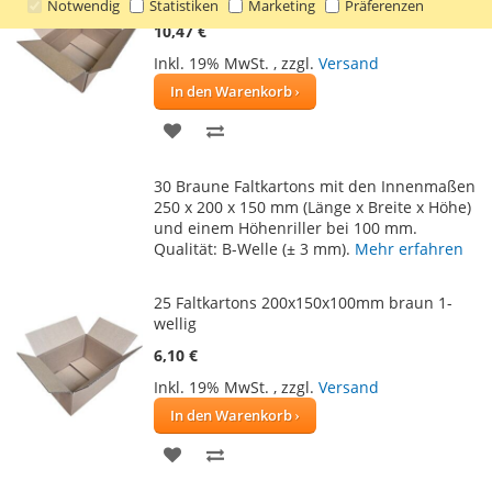
Notwendig
Statistiken
Marketing
Präferenzen
10,47 €
Inkl. 19% MwSt.
,
zzgl.
Versand
In den Warenkorb
ZUR
ZUR
WUNSCHLISTE
VERGLEICHSLISTE
30 Braune Faltkartons mit den Innenmaßen
HINZUFÜGEN
HINZUFÜGEN
250 x 200 x 150 mm (Länge x Breite x Höhe)
und einem Höhenriller bei 100 mm.
Qualität: B-Welle (± 3 mm).
Mehr erfahren
25 Faltkartons 200x150x100mm braun 1-
wellig
6,10 €
Inkl. 19% MwSt.
,
zzgl.
Versand
In den Warenkorb
ZUR
ZUR
WUNSCHLISTE
VERGLEICHSLISTE