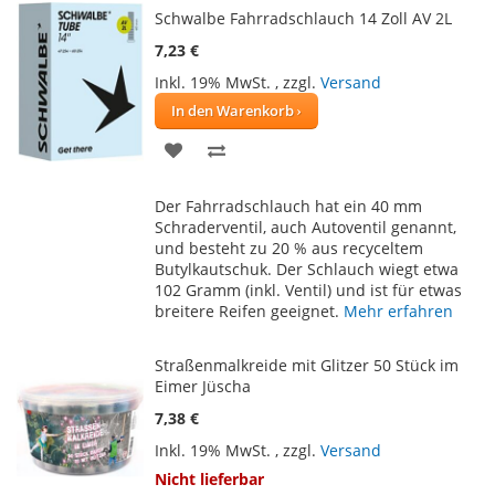
Schwalbe Fahrradschlauch 14 Zoll AV 2L
7,23 €
Inkl. 19% MwSt.
,
zzgl.
Versand
In den Warenkorb
ZUR
ZUR
WUNSCHLISTE
VERGLEICHSLISTE
Der Fahrradschlauch hat ein 40 mm
HINZUFÜGEN
HINZUFÜGEN
Schraderventil, auch Autoventil genannt,
und besteht zu 20 % aus recyceltem
Butylkautschuk. Der Schlauch wiegt etwa
102 Gramm (inkl. Ventil) und ist für etwas
breitere Reifen geeignet.
Mehr erfahren
Straßenmalkreide mit Glitzer 50 Stück im
Eimer Jüscha
7,38 €
Inkl. 19% MwSt.
,
zzgl.
Versand
Nicht lieferbar