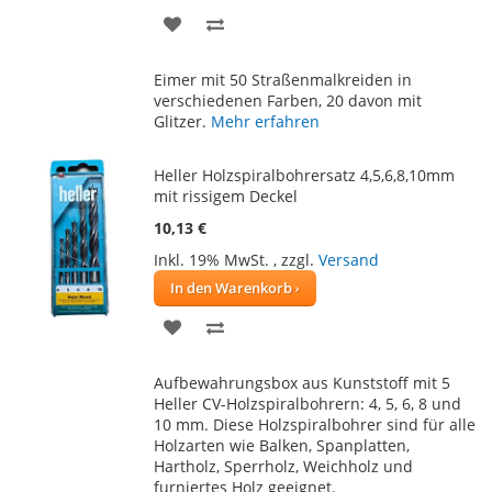
ZUR
ZUR
WUNSCHLISTE
VERGLEICHSLISTE
Eimer mit 50 Straßenmalkreiden in
HINZUFÜGEN
HINZUFÜGEN
verschiedenen Farben, 20 davon mit
Glitzer.
Mehr erfahren
Heller Holzspiralbohrersatz 4,5,6,8,10mm
mit rissigem Deckel
10,13 €
Inkl. 19% MwSt.
,
zzgl.
Versand
In den Warenkorb
ZUR
ZUR
WUNSCHLISTE
VERGLEICHSLISTE
Aufbewahrungsbox aus Kunststoff mit 5
HINZUFÜGEN
HINZUFÜGEN
Heller CV-Holzspiralbohrern: 4, 5, 6, 8 und
10 mm. Diese Holzspiralbohrer sind für alle
Holzarten wie Balken, Spanplatten,
Hartholz, Sperrholz, Weichholz und
furniertes Holz geeignet.