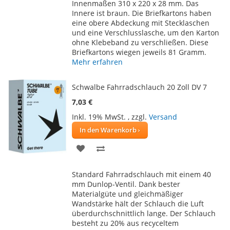
HINZUFÜGEN
HINZUFÜGEN
Innenmaßen 310 x 220 x 28 mm. Das
Innere ist braun. Die Briefkartons haben
eine obere Abdeckung mit Stecklaschen
und eine Verschlusslasche, um den Karton
ohne Klebeband zu verschließen. Diese
Briefkartons wiegen jeweils 81 Gramm.
Mehr erfahren
Schwalbe Fahrradschlauch 20 Zoll DV 7
7,03 €
Inkl. 19% MwSt.
,
zzgl.
Versand
In den Warenkorb
ZUR
ZUR
WUNSCHLISTE
VERGLEICHSLISTE
Standard Fahrradschlauch mit einem 40
HINZUFÜGEN
HINZUFÜGEN
mm Dunlop-Ventil. Dank bester
Materialgüte und gleichmäßiger
Wandstärke hält der Schlauch die Luft
überdurchschnittlich lange. Der Schlauch
besteht zu 20% aus recyceltem