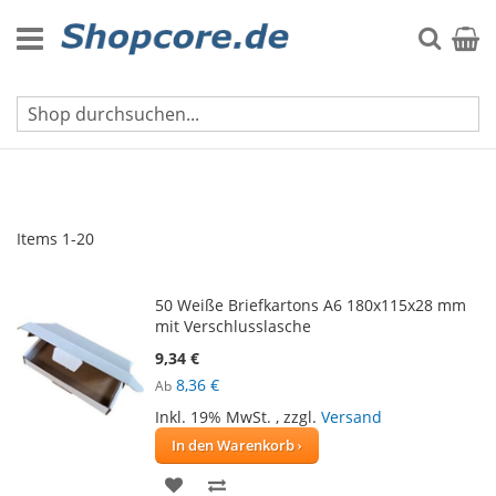
Zum
Inhalt
Suche
Mein 
springen
Neue Produkte
Items
1
-
20
50 Weiße Briefkartons A6 180x115x28 mm
mit Verschlusslasche
9,34 €
8,36 €
Ab
Inkl. 19% MwSt.
,
zzgl.
Versand
In den Warenkorb
ZUR
ZUR