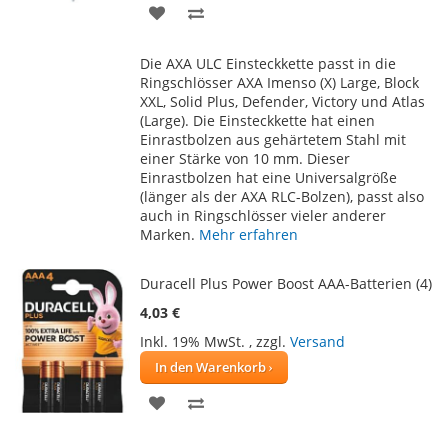
ZUR
ZUR
WUNSCHLISTE
VERGLEICHSLISTE
Die AXA ULC Einsteckkette passt in die
HINZUFÜGEN
HINZUFÜGEN
Ringschlösser AXA Imenso (X) Large, Block
XXL, Solid Plus, Defender, Victory und Atlas
(Large). Die Einsteckkette hat einen
Einrastbolzen aus gehärtetem Stahl mit
einer Stärke von 10 mm. Dieser
Einrastbolzen hat eine Universalgröße
(länger als der AXA RLC-Bolzen), passt also
auch in Ringschlösser vieler anderer
Marken.
Mehr erfahren
Duracell Plus Power Boost AAA-Batterien (4)
4,03 €
Inkl. 19% MwSt.
,
zzgl.
Versand
In den Warenkorb
ZUR
ZUR
WUNSCHLISTE
VERGLEICHSLISTE