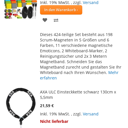
Inkl. 19% MwSt.
,
zzgl.
Versand
In den Warenkorb
ZUR
ZUR
WUNSCHLISTE
VERGLEICHSLISTE
Dieses 424-teilige Set besteht aus 198
HINZUFÜGEN
HINZUFÜGEN
Scrum-Magneten in 5 Größen und 6
Farben, 11 verschiedene magnetische
Emoticons, 2 Whiteboard-Marker, 2
Reinigungstücher und 2x 3 Metern
Magnetband. Schneiden Sie das
Magnetband zurecht und gestalten Sie Ihr
Whiteboard nach Ihren Wünschen.
Mehr
erfahren
AXA ULC Einsteckkette schwarz 130cm x
5,5mm
21,59 €
Inkl. 19% MwSt.
,
zzgl.
Versand
Nicht lieferbar