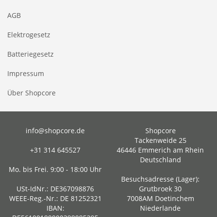
AGB
Elektrogesetz
Batteriegesetz
Impressum
Über Shopcore
info@shopcore.de
Shopcore
Tackenweide 25
+31 314 645527
46446 Emmerich am Rhein
Deutschland
Mo. bis Frei. 9:00 - 18:00 Uhr
Besuchsadresse (Lager):
USt-IdNr.: DE367098876
Grutbroek 30
WEEE-Reg.-Nr.: DE 81252321
7008AM Doetinchem
IBAN:
Niederlande