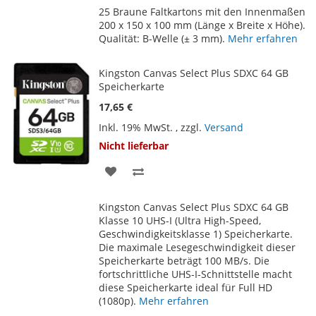
25 Braune Faltkartons mit den Innenmaßen
HINZUFÜGEN
HINZUFÜGEN
200 x 150 x 100 mm (Länge x Breite x Höhe).
Qualität: B-Welle (± 3 mm).
Mehr erfahren
Kingston Canvas Select Plus SDXC 64 GB
Speicherkarte
17,65 €
Inkl. 19% MwSt.
,
zzgl.
Versand
Nicht lieferbar
ZUR
ZUR
WUNSCHLISTE
VERGLEICHSLISTE
Kingston Canvas Select Plus SDXC 64 GB
HINZUFÜGEN
HINZUFÜGEN
Klasse 10 UHS-I (Ultra High-Speed,
Geschwindigkeitsklasse 1) Speicherkarte.
Die maximale Lesegeschwindigkeit dieser
Speicherkarte beträgt 100 MB/s. Die
fortschrittliche UHS-I-Schnittstelle macht
diese Speicherkarte ideal für Full HD
(1080p).
Mehr erfahren