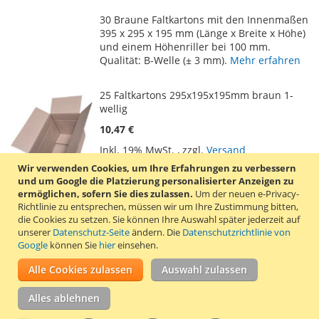
WUNSCHLISTE
VERGLEICHSLISTE
30 Braune Faltkartons mit den Innenmaßen
HINZUFÜGEN
HINZUFÜGEN
395 x 295 x 195 mm (Länge x Breite x Höhe)
und einem Höhenriller bei 100 mm.
Qualität: B-Welle (± 3 mm).
Mehr erfahren
25 Faltkartons 295x195x195mm braun 1-
wellig
10,47 €
Inkl. 19% MwSt.
,
zzgl.
Versand
Wir verwenden Cookies, um Ihre Erfahrungen zu verbessern
In den Warenkorb
und um Google die Platzierung personalisierter Anzeigen zu
ZUR
ZUR
ermöglichen, sofern Sie dies zulassen.
Um der neuen e-Privacy-
Richtlinie zu entsprechen, müssen wir um Ihre Zustimmung bitten,
WUNSCHLISTE
VERGLEICHSLISTE
die Cookies zu setzen.
Sie können Ihre Auswahl später jederzeit auf
25 Braune Faltkartons mit den Innenmaßen
unserer
Datenschutz-Seite
ändern. Die
Datenschutzrichtlinie von
HINZUFÜGEN
HINZUFÜGEN
295 x 195 x 195 mm (Länge x Breite x Höhe)
Google
können Sie
hier
einsehen.
und einem Höhenriller bei 150 mm.
Alle Cookies zulassen
Auswahl zulassen
Qualität: B-Welle (± 3 mm).
Mehr erfahren
Alles ablehnen
30 Faltkartons 250x200x150mm braun 1-
wellig