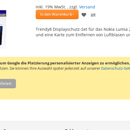
Inkl. 19% MwSt.
,
zzgl.
Versand
ZUR
ZUR
In den Warenkorb
WUNSCHLISTE
VERGLEICHSLIS
Trendy8 Displayschutz-Set für das Nokia Lumia 2
HINZUFÜGEN
HINZUFÜGEN
und eine Karte zum Entfernen von Luftblasen un
 Google die Platzierung personalisierter Anzeigen zu ermöglichen, s
tzen.
Sie können Ihre Auswahl später jederzeit auf unserer
Datenschutz-Sei
lehnen