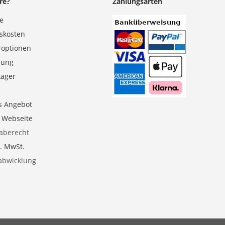
re?
Zahlungsarten
se
gskosten
roptionen
erung
Lager
s Angebot
e Webseite
aberecht
l. MwSt.
abwicklung