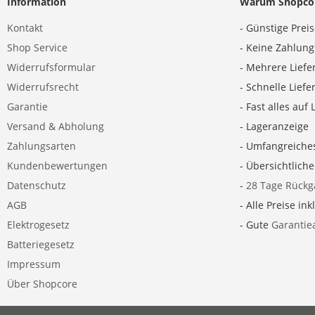
Information
Warum Shopco
Kontakt
- Günstige Prei
Shop Service
- Keine Zahlun
Widerrufsformular
- Mehrere Liefe
Widerrufsrecht
- Schnelle Lief
Garantie
- Fast alles auf 
Versand & Abholung
- Lageranzeige
Zahlungsarten
- Umfangreiche
Kundenbewertungen
- Übersichtlich
Datenschutz
-
28 Tage Rückg
AGB
- Alle Preise ink
Elektrogesetz
- Gute
Garantie
Batteriegesetz
Impressum
Über Shopcore