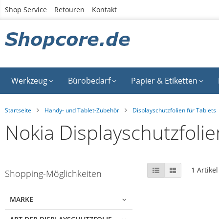
Zum
Shop Service
Retouren
Kontakt
Inhalt
springen
Werkzeug
Bürobedarf
Papier & Etiketten
Startseite
Handy- und Tablet-Zubehör
Displayschutzfolien für Tablets
Nokia Displayschutzfolie
Skip
Anzeigen
Liste
Liste
1
Artikel
Shopping-Möglichkeiten
to
als
product
list
MARKE