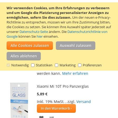
Wir verwenden Cookies, um Ihre Erfahrungen zu verbessern
Xiaomi Poco M3 Panzerglas
und um Google die Platzierung personalisierter Anzeigen zu
5,89 €
ermöglichen, sofern Sie dies zulassen.
Um der neuen e-Privacy-
Richtlinie zu entsprechen, müssen wir um Ihre Zustimmung bitten,
Inkl. 19% MwSt.
,
zzgl.
Versand
die Cookies zu setzen.
Sie können Ihre Auswahl später jederzeit auf
In den Warenkorb
unserer
Datenschutz-Seite
ändern. Die
Datenschutzrichtlinie von
Google
können Sie
hier
einsehen.
ZUR
ZUR
Alle Cookies zulassen
Auswahl zulassen
WUNSCHLISTE
VERGLEICHSLISTE
Displayschutzfolie aus gehärtetem Glas für
Alles ablehnen
HINZUFÜGEN
HINZUFÜGEN
Xiaomi Poco M3. Der Displayschutz wird
mit 2 Reinigungstüchern geliefert, mit
Notwendig
Statistiken
Marketing
Präferenzen
denen der Bildschirm zuerst gereinigt
werden kann.
Mehr erfahren
Xiaomi Mi 10T Pro Panzerglas
5,89 €
Inkl. 19% MwSt.
,
zzgl.
Versand
In den Warenkorb
ZUR
ZUR