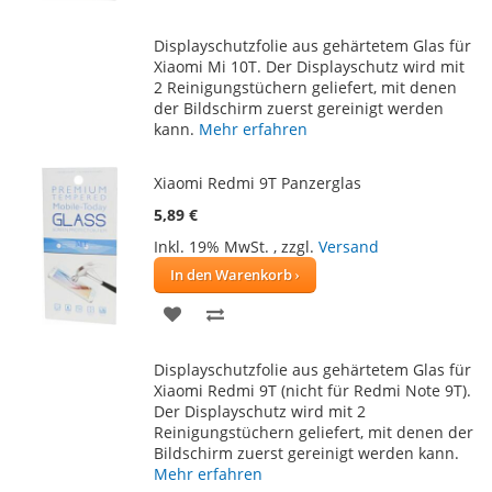
WUNSCHLISTE
VERGLEICHSLISTE
Displayschutzfolie aus gehärtetem Glas für
HINZUFÜGEN
HINZUFÜGEN
Xiaomi Mi 10T. Der Displayschutz wird mit
2 Reinigungstüchern geliefert, mit denen
der Bildschirm zuerst gereinigt werden
kann.
Mehr erfahren
Xiaomi Redmi 9T Panzerglas
5,89 €
Inkl. 19% MwSt.
,
zzgl.
Versand
In den Warenkorb
ZUR
ZUR
WUNSCHLISTE
VERGLEICHSLISTE
Displayschutzfolie aus gehärtetem Glas für
HINZUFÜGEN
HINZUFÜGEN
Xiaomi Redmi 9T (nicht für Redmi Note 9T).
Der Displayschutz wird mit 2
Reinigungstüchern geliefert, mit denen der
Bildschirm zuerst gereinigt werden kann.
Mehr erfahren