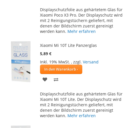
WUNSCHLISTE
VERGLEICHSLISTE
Displayschutzfolie aus gehärtetem Glas für
HINZUFÜGEN
HINZUFÜGEN
Xiaomi Poco X3 Pro. Der Displayschutz wird
mit 2 Reinigungstüchern geliefert, mit
denen der Bildschirm zuerst gereinigt
werden kann.
Mehr erfahren
Xiaomi Mi 10T Lite Panzerglas
5,89 €
Inkl. 19% MwSt.
,
zzgl.
Versand
In den Warenkorb
ZUR
ZUR
WUNSCHLISTE
VERGLEICHSLISTE
Displayschutzfolie aus gehärtetem Glas für
HINZUFÜGEN
HINZUFÜGEN
Xiaomi Mi 10T Lite. Der Displayschutz wird
mit 2 Reinigungstüchern geliefert, mit
denen der Bildschirm zuerst gereinigt
werden kann.
Mehr erfahren