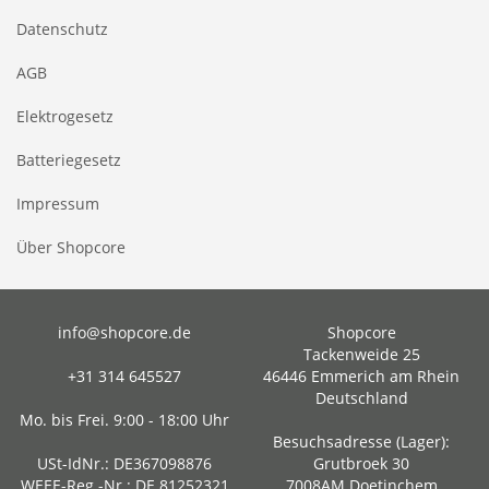
Datenschutz
AGB
Elektrogesetz
Batteriegesetz
Impressum
Über Shopcore
info@shopcore.de
Shopcore
Tackenweide 25
+31 314 645527
46446 Emmerich am Rhein
Deutschland
Mo. bis Frei. 9:00 - 18:00 Uhr
Besuchsadresse (Lager):
USt-IdNr.: DE367098876
Grutbroek 30
WEEE-Reg.-Nr.: DE 81252321
7008AM Doetinchem