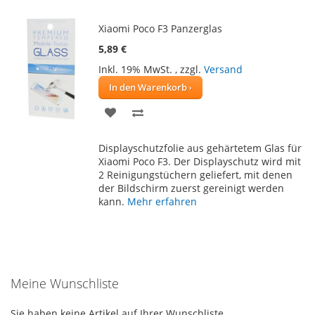
Xiaomi Poco F3 Panzerglas
5,89 €
Inkl. 19% MwSt.
,
zzgl.
Versand
In den Warenkorb
ZUR
ZUR
WUNSCHLISTE
VERGLEICHSLISTE
Displayschutzfolie aus gehärtetem Glas für
HINZUFÜGEN
HINZUFÜGEN
Xiaomi Poco F3. Der Displayschutz wird mit
2 Reinigungstüchern geliefert, mit denen
der Bildschirm zuerst gereinigt werden
kann.
Mehr erfahren
Meine Wunschliste
Sie haben keine Artikel auf Ihrer Wunschliste.