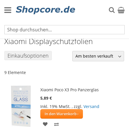
Zum
Inhalt
Suche
Mein 
springen
Displayschutzfolien für Handys
Xiaomi Displayschutzfolien
Einkaufsoptionen
9
Elemente
Xiaomi Poco X3 Pro Panzerglas
5,89 €
Inkl. 19% MwSt.
,
zzgl.
Versand
In den Warenkorb
ZUR
ZUR