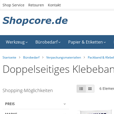
Zum
Shop Service
Retouren
Kontakt
Inhalt
springen
Werkzeug
Bürobedarf
Papier & Etiketten
Startseite
Bürobedarf
Verpackungsmaterialien
Packband & Klebe
Doppelseitiges Klebeba
Skip
Anzeigen
Liste
Liste
6
Eleme
Shopping-Möglichkeiten
to
als
product
list
PREIS