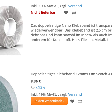
Inkl. 19% MwSt.
,
zzgl.
Versand
ZUR
ZUR
Nicht lieferbar
WUNSCHLISTE
VERGLEICHSLISTE
Das doppelseitige Nano-Klebeband ist transpar
HINZUFÜGEN
HINZUFÜGEN
wiederverwendbar. Das Klebeband ist 2,5 cm bre
dehnbar und kann sowohl im Innen- als auch i
anderem für Kunststoff, Holz, Fliesen, Metall, 
Doppelseitiges Klebeband 12mmx33m Scotch ATG
8,36 €
7,92 €
Ab
Inkl. 19% MwSt.
,
zzgl.
Versand
ZUR
ZUR
In den Warenkorb
WUNSCHLISTE
VERGLEICHSLIS