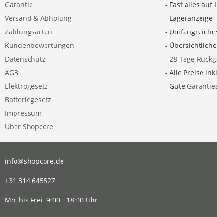
Garantie
- Fast alles auf 
Versand & Abholung
- Lageranzeige
Zahlungsarten
- Umfangreiche
Kundenbewertungen
- Übersichtlich
Datenschutz
-
28 Tage Rückg
AGB
- Alle Preise ink
Elektrogesetz
- Gute
Garantie
Batteriegesetz
Impressum
Über Shopcore
info@shopcore.de
+31 314 645527
Mo. bis Frei. 9:00 - 18:00 Uhr