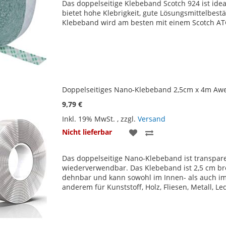
Das doppelseitige Klebeband Scotch 924 ist ide
HINZUFÜGEN
HINZUFÜGEN
bietet hohe Klebrigkeit, gute Lösungsmittelbest
Klebeband wird am besten mit einem Scotch A
Doppelseitiges Nano-Klebeband 2,5cm x 4m Awe
9,79 €
Inkl. 19% MwSt.
,
zzgl.
Versand
ZUR
ZUR
Nicht lieferbar
WUNSCHLISTE
VERGLEICHSLISTE
Das doppelseitige Nano-Klebeband ist transpar
HINZUFÜGEN
HINZUFÜGEN
wiederverwendbar. Das Klebeband ist 2,5 cm bre
dehnbar und kann sowohl im Innen- als auch i
anderem für Kunststoff, Holz, Fliesen, Metall, 