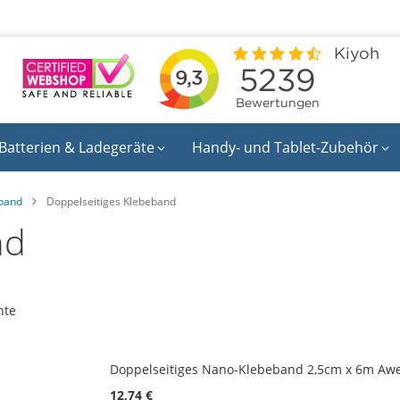
Batterien & Ladegeräte
Handy- und Tablet-Zubehör
band
Doppelseitiges Klebeband
nd
nte
Doppelseitiges Nano-Klebeband 2,5cm x 6m Awe
12,74 €