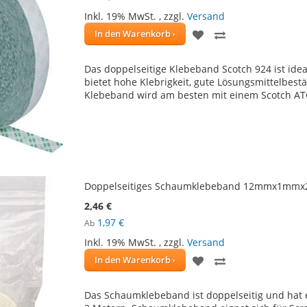
Inkl. 19% MwSt.
,
zzgl.
Versand
ZUR
ZUR
In den Warenkorb
WUNSCHLISTE
VERGLEICHSLIS
Das doppelseitige Klebeband Scotch 924 ist ide
HINZUFÜGEN
HINZUFÜGEN
bietet hohe Klebrigkeit, gute Lösungsmittelbest
Klebeband wird am besten mit einem Scotch A
Doppelseitiges Schaumklebeband 12mmx1mmx2m
2,46 €
1,97 €
Ab
Inkl. 19% MwSt.
,
zzgl.
Versand
ZUR
ZUR
In den Warenkorb
WUNSCHLISTE
VERGLEICHSLIS
Das Schaumklebeband ist doppelseitig und hat 
HINZUFÜGEN
HINZUFÜGEN