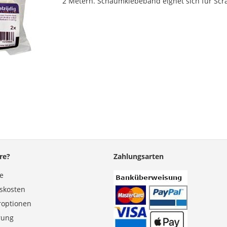
2 Metern. Schaumklebeband eignet sich für Scr
re?
Zahlungsarten
se
gskosten
roptionen
erung