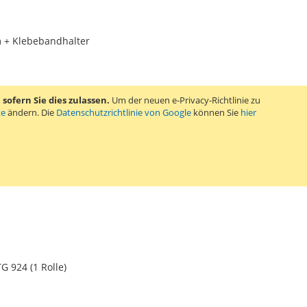
 + Klebebandhalter
ofern Sie dies zulassen.
Um der neuen e-Privacy-Richtlinie zu
te
ändern. Die
Datenschutzrichtlinie von Google
können Sie
hier
TE
m Klebeband zum Befestigen und Aufhängen von leichten
ten permanent klebend und kann auch sicher auf Fotos verwendet
 924 (1 Rolle)