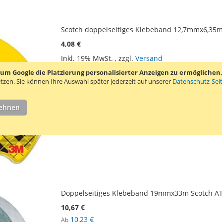
Scotch doppelseitiges Klebeband 12,7mmx6,35m
4,08 €
Inkl. 19% MwSt.
,
zzgl.
Versand
ZUR
ZUR
In den Warenkorb
 Google die Platzierung personalisierter Anzeigen zu ermöglichen, s
tzen.
Sie können Ihre Auswahl später jederzeit auf unserer
Datenschutz-Sei
WUNSCHLISTE
VERGLEICHSLIS
Klebebandhalter mit 6,35 Meter doppelseitige
HINZUFÜGEN
HINZUFÜGEN
Materialien. Das Klebeband ist auf beiden Sei
lehnen
werden.
Mehr erfahren
Doppelseitiges Klebeband 19mmx33m Scotch ATG
10,67 €
10,23 €
Ab