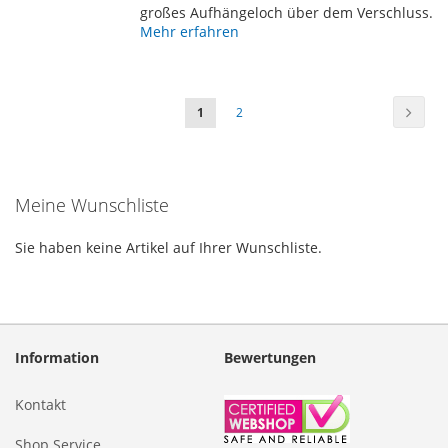
großes Aufhängeloch über dem Verschluss.
Mehr erfahren
Seite
Seite
Weiter
Sie
Seite
1
2
lesen
gerade
Meine Wunschliste
die
Seite
Sie haben keine Artikel auf Ihrer Wunschliste.
Information
Bewertungen
Kontakt
Shop Service