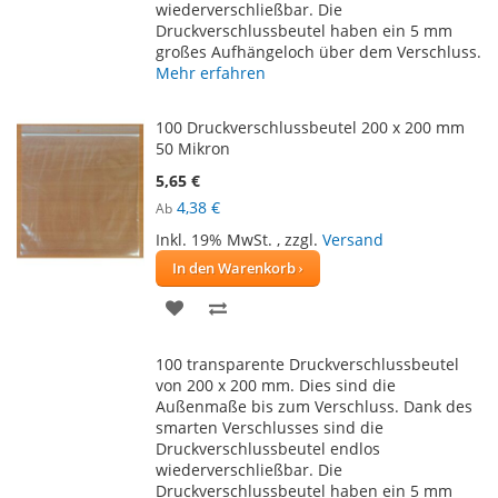
wiederverschließbar. Die
Druckverschlussbeutel haben ein 5 mm
großes Aufhängeloch über dem Verschluss.
Mehr erfahren
100 Druckverschlussbeutel 200 x 200 mm
50 Mikron
5,65 €
4,38 €
Ab
Inkl. 19% MwSt.
,
zzgl.
Versand
In den Warenkorb
ZUR
ZUR
WUNSCHLISTE
VERGLEICHSLISTE
100 transparente Druckverschlussbeutel
HINZUFÜGEN
HINZUFÜGEN
von 200 x 200 mm. Dies sind die
Außenmaße bis zum Verschluss. Dank des
smarten Verschlusses sind die
Druckverschlussbeutel endlos
wiederverschließbar. Die
Druckverschlussbeutel haben ein 5 mm