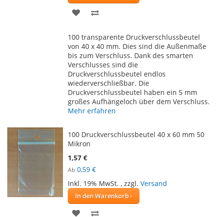
ZUR
ZUR
WUNSCHLISTE
VERGLEICHSLISTE
100 transparente Druckverschlussbeutel
HINZUFÜGEN
HINZUFÜGEN
von 40 x 40 mm. Dies sind die Außenmaße
bis zum Verschluss. Dank des smarten
Verschlusses sind die
Druckverschlussbeutel endlos
wiederverschließbar. Die
Druckverschlussbeutel haben ein 5 mm
großes Aufhängeloch über dem Verschluss.
Mehr erfahren
100 Druckverschlussbeutel 40 x 60 mm 50
Mikron
1,57 €
0,59 €
Ab
Inkl. 19% MwSt.
,
zzgl.
Versand
In den Warenkorb
ZUR
ZUR