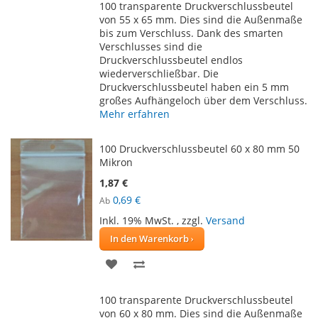
100 transparente Druckverschlussbeutel
HINZUFÜGEN
HINZUFÜGEN
von 55 x 65 mm. Dies sind die Außenmaße
bis zum Verschluss. Dank des smarten
Verschlusses sind die
Druckverschlussbeutel endlos
wiederverschließbar. Die
Druckverschlussbeutel haben ein 5 mm
großes Aufhängeloch über dem Verschluss.
Mehr erfahren
100 Druckverschlussbeutel 60 x 80 mm 50
Mikron
1,87 €
0,69 €
Ab
Inkl. 19% MwSt.
,
zzgl.
Versand
In den Warenkorb
ZUR
ZUR
WUNSCHLISTE
VERGLEICHSLISTE
100 transparente Druckverschlussbeutel
HINZUFÜGEN
HINZUFÜGEN
von 60 x 80 mm. Dies sind die Außenmaße