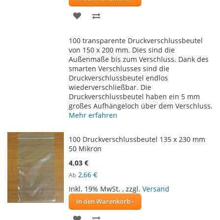
ZUR
ZUR
WUNSCHLISTE
VERGLEICHSLISTE
100 transparente Druckverschlussbeutel
HINZUFÜGEN
HINZUFÜGEN
von 150 x 200 mm. Dies sind die
Außenmaße bis zum Verschluss. Dank des
smarten Verschlusses sind die
Druckverschlussbeutel endlos
wiederverschließbar. Die
Druckverschlussbeutel haben ein 5 mm
großes Aufhängeloch über dem Verschluss.
Mehr erfahren
100 Druckverschlussbeutel 135 x 230 mm
50 Mikron
4,03 €
2,66 €
Ab
Inkl. 19% MwSt.
,
zzgl.
Versand
In den Warenkorb
ZUR
ZUR