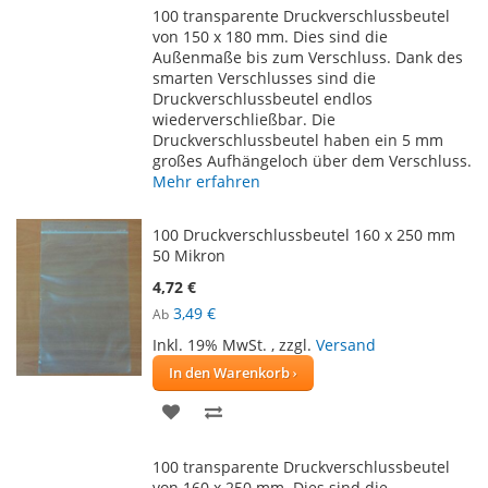
100 transparente Druckverschlussbeutel
HINZUFÜGEN
HINZUFÜGEN
von 150 x 180 mm. Dies sind die
Außenmaße bis zum Verschluss. Dank des
smarten Verschlusses sind die
Druckverschlussbeutel endlos
wiederverschließbar. Die
Druckverschlussbeutel haben ein 5 mm
großes Aufhängeloch über dem Verschluss.
Mehr erfahren
100 Druckverschlussbeutel 160 x 250 mm
50 Mikron
4,72 €
3,49 €
Ab
Inkl. 19% MwSt.
,
zzgl.
Versand
In den Warenkorb
ZUR
ZUR
WUNSCHLISTE
VERGLEICHSLISTE
100 transparente Druckverschlussbeutel
HINZUFÜGEN
HINZUFÜGEN
von 160 x 250 mm. Dies sind die