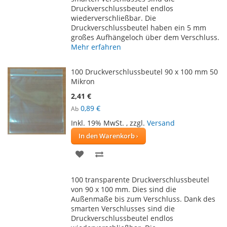
Druckverschlussbeutel endlos
wiederverschließbar. Die
Druckverschlussbeutel haben ein 5 mm
großes Aufhängeloch über dem Verschluss.
Mehr erfahren
100 Druckverschlussbeutel 90 x 100 mm 50
Mikron
2,41 €
0,89 €
Ab
Inkl. 19% MwSt.
,
zzgl.
Versand
In den Warenkorb
ZUR
ZUR
WUNSCHLISTE
VERGLEICHSLISTE
100 transparente Druckverschlussbeutel
HINZUFÜGEN
HINZUFÜGEN
von 90 x 100 mm. Dies sind die
Außenmaße bis zum Verschluss. Dank des
smarten Verschlusses sind die
Druckverschlussbeutel endlos