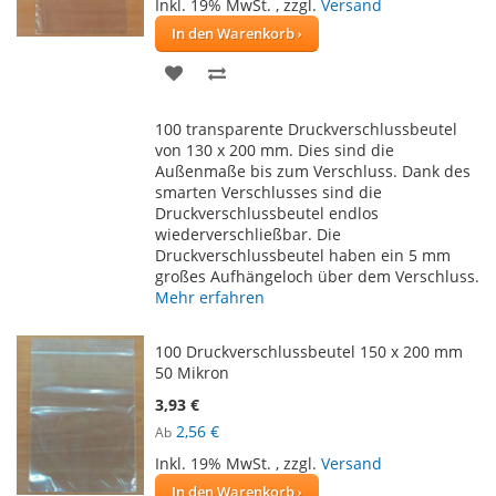
Inkl. 19% MwSt.
,
zzgl.
Versand
In den Warenkorb
ZUR
ZUR
WUNSCHLISTE
VERGLEICHSLISTE
100 transparente Druckverschlussbeutel
HINZUFÜGEN
HINZUFÜGEN
von 130 x 200 mm. Dies sind die
Außenmaße bis zum Verschluss. Dank des
smarten Verschlusses sind die
Druckverschlussbeutel endlos
wiederverschließbar. Die
Druckverschlussbeutel haben ein 5 mm
großes Aufhängeloch über dem Verschluss.
Mehr erfahren
100 Druckverschlussbeutel 150 x 200 mm
50 Mikron
3,93 €
2,56 €
Ab
Inkl. 19% MwSt.
,
zzgl.
Versand
In den Warenkorb