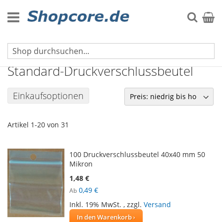
Zum
Inhalt
Suche
Mein 
springen
Druckverschlussbeutel
Standard-Druckverschlussbeutel
Einkaufsoptionen
Artikel
1
-
20
von
31
100 Druckverschlussbeutel 40x40 mm 50
Mikron
1,48 €
0,49 €
Ab
Inkl. 19% MwSt.
,
zzgl.
Versand
In den Warenkorb