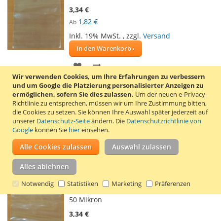
3,34 €
1,82 €
Ab
Inkl. 19% MwSt.
,
zzgl.
Versand
In den Warenkorb
ZUR
ZUR
Wir verwenden Cookies, um Ihre Erfahrungen zu verbessern
WUNSCHLISTE
VERGLEICHSLISTE
und um Google die Platzierung personalisierter Anzeigen zu
100 transparente Druckverschlussbeutel
ermöglichen, sofern Sie dies zulassen.
Um der neuen e-Privacy-
HINZUFÜGEN
HINZUFÜGEN
von 130 x 170 mm. Dies sind die
Richtlinie zu entsprechen, müssen wir um Ihre Zustimmung bitten,
Außenmaße bis zum Verschluss. Dank des
die Cookies zu setzen.
Sie können Ihre Auswahl später jederzeit auf
smarten Verschlusses sind die
unserer
Datenschutz-Seite
ändern. Die
Datenschutzrichtlinie von
Druckverschlussbeutel endlos
Google
können Sie
hier
einsehen.
wiederverschließbar. Die
Alle Cookies zulassen
Auswahl zulassen
Druckverschlussbeutel haben ein 5 mm
großes Aufhängeloch über dem Verschluss.
Mehr erfahren
Alles ablehnen
Notwendig
Statistiken
Marketing
Präferenzen
100 Druckverschlussbeutel 140 x 150 mm
50 Mikron
3,34 €