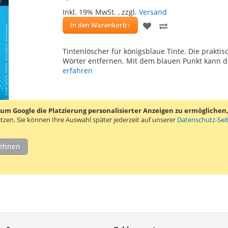
Inkl. 19% MwSt.
,
zzgl.
Versand
ZUR
ZUR
In den Warenkorb
WUNSCHLISTE
VERGLEICHSLIS
Tintenlöscher für königsblaue Tinte. Die prakti
HINZUFÜGEN
HINZUFÜGEN
Wörter entfernen. Mit dem blauen Punkt kann 
erfahren
 Google die Platzierung personalisierter Anzeigen zu ermöglichen, s
tzen.
Sie können Ihre Auswahl später jederzeit auf unserer
Datenschutz-Sei
lehnen