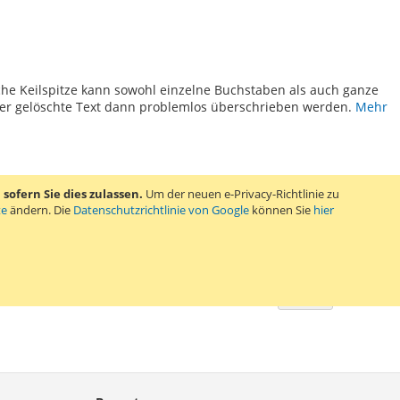
TE
sche Keilspitze kann sowohl einzelne Buchstaben als auch ganze
der gelöschte Text dann problemlos überschrieben werden.
Mehr
ofern Sie dies zulassen.
Um der neuen e-Privacy-Richtlinie zu
te
ändern. Die
Datenschutzrichtlinie von Google
können Sie
hier
Zeige
pro Seite