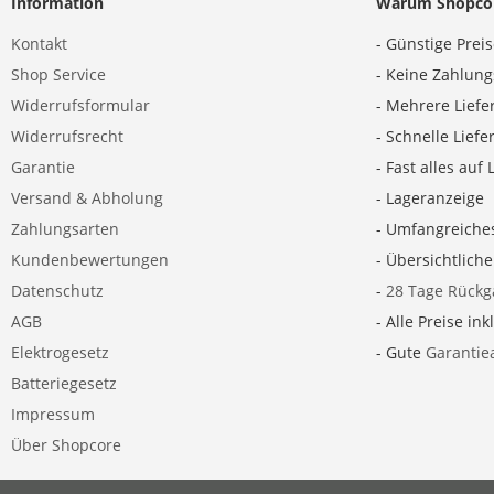
Information
Warum Shopco
Kontakt
- Günstige Prei
Shop Service
- Keine Zahlun
Widerrufsformular
- Mehrere Liefe
Widerrufsrecht
- Schnelle Lief
Garantie
- Fast alles auf 
Versand & Abholung
- Lageranzeige
Zahlungsarten
- Umfangreiche
Kundenbewertungen
- Übersichtlich
Datenschutz
-
28 Tage Rückg
AGB
- Alle Preise ink
Elektrogesetz
- Gute
Garantie
Batteriegesetz
Impressum
Über Shopcore