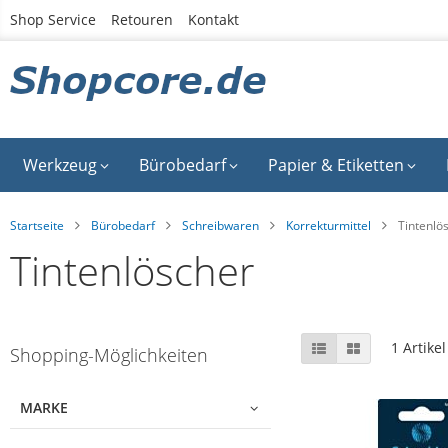
Zum
Shop Service
Retouren
Kontakt
Inhalt
springen
Werkzeug
Bürobedarf
Papier & Etiketten
Startseite
Bürobedarf
Schreibwaren
Korrekturmittel
Tintenlö
Tintenlöscher
Skip
Anzeigen
Liste
Liste
1
Artikel
Shopping-Möglichkeiten
to
als
product
list
MARKE