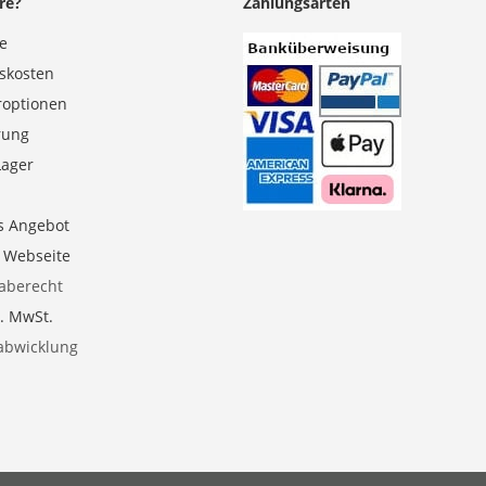
re?
Zahlungsarten
se
gskosten
roptionen
erung
Lager
s Angebot
e Webseite
aberecht
l. MwSt.
abwicklung