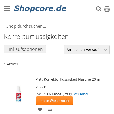
Zum
Inhalt
Suche
Mein 
springen
Korrekturmittel
Korrekturflüssigkeiten
Einkaufsoptionen
1
Artikel
Pritt Korrekturflüssigkeit Flasche 20 ml
2,56 €
Inkl. 19% MwSt.
,
zzgl.
Versand
In den Warenkorb
ZUR
ZUR