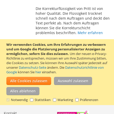
WUNSCHLISTE
VERGLEICHSLISTE
Die Korrekturflüssigkeit von Pritt ist von
HINZUFÜGEN
HINZUFÜGEN
hoher Qualität. Die Flüssigkeit trocknet
schnell nach dem Auftragen und deckt den
Text perfekt ab. Nach dem Auftragen
können Sie die Korrekturschicht
problemlos beschriften.
Mehr erfahren
Wir verwenden Cookies, um Ihre Erfahrungen zu verbessern
und um Google die Platzierung personalisierter Anzeigen zu
ermöglichen, sofern Sie dies zulassen.
Um der neuen e-Privacy-
Richtlinie zu entsprechen, müssen wir um Ihre Zustimmung bitten,
Meine Wunschliste
die Cookies zu setzen.
Sie können Ihre Auswahl später jederzeit auf
unserer
Datenschutz-Seite
ändern. Die
Datenschutzrichtlinie von
Google
können Sie
hier
einsehen.
Sie haben keine Artikel auf Ihrer Wunschliste.
Alle Cookies zulassen
Auswahl zulassen
Alles ablehnen
Notwendig
Statistiken
Marketing
Präferenzen
Information
Bewertungen
Kontakt