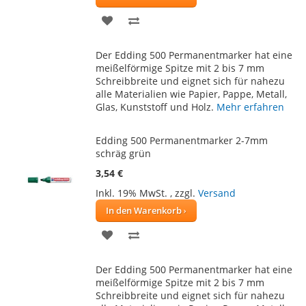
ZUR
ZUR
WUNSCHLISTE
VERGLEICHSLISTE
Der Edding 500 Permanentmarker hat eine
HINZUFÜGEN
HINZUFÜGEN
meißelförmige Spitze mit 2 bis 7 mm
Schreibbreite und eignet sich für nahezu
alle Materialien wie Papier, Pappe, Metall,
Glas, Kunststoff und Holz.
Mehr erfahren
Edding 500 Permanentmarker 2-7mm
schräg grün
3,54 €
Inkl. 19% MwSt.
,
zzgl.
Versand
In den Warenkorb
ZUR
ZUR
WUNSCHLISTE
VERGLEICHSLISTE
Der Edding 500 Permanentmarker hat eine
HINZUFÜGEN
HINZUFÜGEN
meißelförmige Spitze mit 2 bis 7 mm
Schreibbreite und eignet sich für nahezu