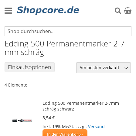
Zum
Inhalt
Suche
Mein 
springen
Filzstifte
Edding 500 Permanentmarker 2-7
mm schräg
Einkaufsoptionen
4
Elemente
Edding 500 Permanentmarker 2-7mm
schräg schwarz
3,54 €
Inkl. 19% MwSt.
,
zzgl.
Versand
In den Warenkorb