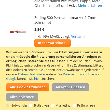
alle Materialien wie Papier, Pappe, Metall,
Glas, Kunststoff und Holz.
Mehr erfahren
Edding 500 Permanentmarker 2-7mm
schräg rot
3,54 €
Inkl. 19% MwSt.
,
zzgl.
Versand
In den Warenkorb
ZUR
ZUR
Wir verwenden Cookies, um Ihre Erfahrungen zu verbessern
und um Google die Platzierung personalisierter Anzeigen zu
WUNSCHLISTE
VERGLEICHSLISTE
ermöglichen, sofern Sie dies zulassen.
Um der neuen e-Privacy-
Der Edding 500 Permanentmarker hat eine
Richtlinie zu entsprechen, müssen wir um Ihre Zustimmung bitten,
HINZUFÜGEN
HINZUFÜGEN
meißelförmige Spitze mit 2 bis 7 mm
die Cookies zu setzen.
Sie können Ihre Auswahl später jederzeit auf
Schreibbreite und eignet sich für nahezu
unserer
Datenschutz-Seite
ändern. Die
Datenschutzrichtlinie von
alle Materialien wie Papier, Pappe, Metall,
Google
können Sie
hier
einsehen.
Glas, Kunststoff und Holz.
Mehr erfahren
Alle Cookies zulassen
Auswahl zulassen
Edding 500 Permanentmarker 2-7mm
Alles ablehnen
schräg blau
Notwendig
Statistiken
Marketing
Präferenzen
3,54 €