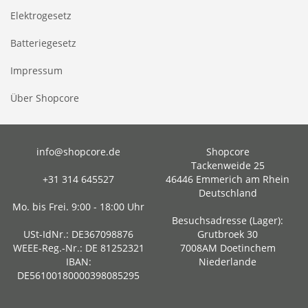
Elektrogesetz
Batteriegesetz
Impressum
Über Shopcore
info@shopcore.de
Shopcore
Tackenweide 25
+31 314 645527
46446 Emmerich am Rhein
Deutschland
Mo. bis Frei. 9:00 - 18:00 Uhr
Besuchsadresse (Lager):
USt-IdNr.: DE367098876
Grutbroek 30
WEEE-Reg.-Nr.: DE 81252321
7008AM Doetinchem
IBAN:
Niederlande
DE56100180000398085295