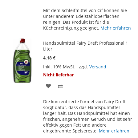
WUNSCHLISTE
VERGLEICHSLISTE
Mit dem Schleifmittel von Cif können Sie
HINZUFÜGEN
HINZUFÜGEN
unter anderem Edelstahloberflächen
reinigen. Das Produkt ist für die
Küchenreinigung geeignet.
Mehr erfahren
Handspülmittel Fairy Dreft Professional 1
Liter
4,18 €
Inkl. 19% MwSt.
,
zzgl.
Versand
Nicht lieferbar
ZUR
ZUR
WUNSCHLISTE
VERGLEICHSLISTE
Die konzentrierte Formel von Fairy Dreft
HINZUFÜGEN
HINZUFÜGEN
sorgt dafür, dass das Handspülmittel
länger hält. Das Handspülmittel hat einen
frischen, angenehmen Geruch und ist sehr
effektiv gegen Fett und andere
eingebrannte Speisereste.
Mehr erfahren