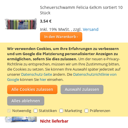
Scheuerschwamm Felicia 6x9cm sortiert 10
Stück
3,54 €
Inkl. 19% MwSt.
,
zzgl.
Versand
In den Warenkorb
ZUR
ZUR
Wir verwenden Cookies, um Ihre Erfahrungen zu verbessern
und um Google die Platzierung personalisierter Anzeigen zu
WUNSCHLISTE
VERGLEICHSLISTE
ermöglichen, sofern Sie dies zulassen.
Um der neuen e-Privacy-
10 Basic Scheuerschwämme mit stark
Richtlinie zu entsprechen, müssen wir um Ihre Zustimmung bitten,
HINZUFÜGEN
HINZUFÜGEN
schleifender Oberfläche zur Reinigung
die Cookies zu setzen.
Sie können Ihre Auswahl später jederzeit auf
stark verschmutzter Oberflächen. Die
unserer
Datenschutz-Seite
ändern. Die
Datenschutzrichtlinie von
Farbkombination kann pro Paket variieren.
Google
können Sie
hier
einsehen.
Maße: 6 x 9 Zentimeter.
Mehr erfahren
Alle Cookies zulassen
Auswahl zulassen
Spülbürste Felicia 6 Stück
Alles ablehnen
6,15 €
Notwendig
Statistiken
Marketing
Präferenzen
Inkl. 19% MwSt.
,
zzgl.
Versand
Nicht lieferbar