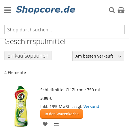
Zum
Inhalt
Suche
Mein 
springen
Hygiene & Reinigung
Geschirrspülmittel
Einkaufsoptionen
4
Elemente
Schleifmittel Cif Zitrone 750 ml
3,88 €
Inkl. 19% MwSt.
,
zzgl.
Versand
In den Warenkorb
ZUR
ZUR