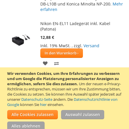
DB-L10B und Konica Minolta NP-200.
Mehr
erfahren
Nikon EN-EL11 Ladegerät inkl. Kabel
(Patona)
12,88 €
Inkl. 19% MwSt.
,
zzgl.
Versand
In den Warenkorb
ZUR
ZUR
WUNSCHLISTE
VERGLEICHSLISTE
Wir verwenden Cookies, um Ihre Erfahrungen zu verbessern
Dieses Ladegerät der deutschen
und um Google die Platzierung personalisierter Anzeigen zu
HINZUFÜGEN
HINZUFÜGEN
Qualitätsmarke Patona ist geeignet für
ermöglichen, sofern Sie dies zulassen.
Um der neuen e-Privacy-
Kameraakkus Nikon EN-EL11, Casio NP-150,
Richtlinie zu entsprechen, müssen wir um Ihre Zustimmung bitten,
die Cookies zu setzen.
Sie können Ihre Auswahl später jederzeit auf
Pentax D-Li78 / D-Li92, Ricoh DB-80, Sanyo
unserer
Datenschutz-Seite
ändern. Die
Datenschutzrichtlinie von
DB-L70, Olympus LI-50B / LI-90B und Sony
Google
können Sie
hier
einsehen.
NP-BK1 / NP-FK1 / NP-BY1.
Mehr erfahren
Alle Cookies zulassen
Auswahl zulassen
Nikon EN-EL11 Dual-USB-Ladegerät
(Patona)
Alles ablehnen