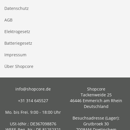
Datenschutz
AGB
Elektrogesetz
Batteriegesetz
Impressum
Über Shopcore
info@shopcore.de
Shopcore
Tackenweide 25
+31 314 645527
46446 Emmerich am Rhein
Deutschland
Mo. bis Frei. 9:00 - 18:00 Uhr
Besuchsadresse (Lager):
USt-IdNr.: DE367098876
Grutbroek 30
WEEE-Reg.-Nr.: DE 81252321
7008AM Doetinchem