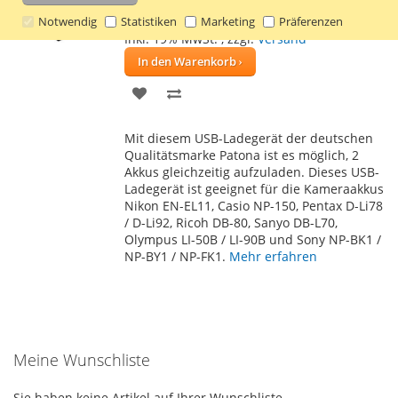
14,51 €
Notwendig
Statistiken
Marketing
Präferenzen
Inkl. 19% MwSt.
,
zzgl.
Versand
In den Warenkorb
ZUR
ZUR
WUNSCHLISTE
VERGLEICHSLISTE
Mit diesem USB-Ladegerät der deutschen
HINZUFÜGEN
HINZUFÜGEN
Qualitätsmarke Patona ist es möglich, 2
Akkus gleichzeitig aufzuladen. Dieses USB-
Ladegerät ist geeignet für die Kameraakkus
Nikon EN-EL11, Casio NP-150, Pentax D-Li78
/ D-Li92, Ricoh DB-80, Sanyo DB-L70,
Olympus LI-50B / LI-90B und Sony NP-BK1 /
NP-BY1 / NP-FK1.
Mehr erfahren
Meine Wunschliste
Sie haben keine Artikel auf Ihrer Wunschliste.