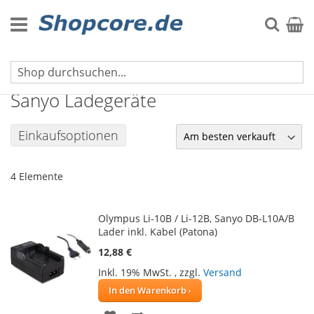
Zum
Inhalt
Suche
Mein 
springen
Ladegeräte für Kameras
Sanyo Ladegeräte
Einkaufsoptionen
4
Elemente
Olympus Li-10B / Li-12B, Sanyo DB-L10A/B
Lader inkl. Kabel (Patona)
12,88 €
Inkl. 19% MwSt.
,
zzgl.
Versand
In den Warenkorb
ZUR
ZUR