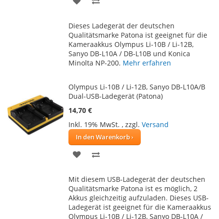
WUNSCHLISTE
VERGLEICHSLISTE
Dieses Ladegerät der deutschen
HINZUFÜGEN
HINZUFÜGEN
Qualitätsmarke Patona ist geeignet für die
Kameraakkus Olympus Li-10B / Li-12B,
Sanyo DB-L10A / DB-L10B und Konica
Minolta NP-200.
Mehr erfahren
Olympus Li-10B / Li-12B, Sanyo DB-L10A/B
Dual-USB-Ladegerät (Patona)
14,70 €
Inkl. 19% MwSt.
,
zzgl.
Versand
In den Warenkorb
ZUR
ZUR
WUNSCHLISTE
VERGLEICHSLISTE
Mit diesem USB-Ladegerät der deutschen
HINZUFÜGEN
HINZUFÜGEN
Qualitätsmarke Patona ist es möglich, 2
Akkus gleichzeitig aufzuladen. Dieses USB-
Ladegerät ist geeignet für die Kameraakkus
Olympus Li-10B / Li-12B, Sanyo DB-L10A /