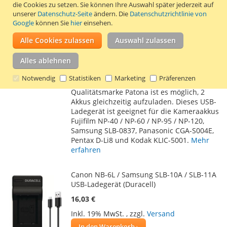
die Cookies zu setzen.
Sie können Ihre Auswahl später jederzeit auf
15,93 €
unserer
Datenschutz-Seite
ändern. Die
Datenschutzrichtlinie von
Google
können Sie
hier
einsehen.
Inkl. 19% MwSt.
,
zzgl.
Versand
In den Warenkorb
Alle Cookies zulassen
Auswahl zulassen
ZUR
ZUR
Alles ablehnen
WUNSCHLISTE
VERGLEICHSLISTE
Notwendig
Statistiken
Marketing
Präferenzen
Mit diesem USB-Ladegerät der deutschen
HINZUFÜGEN
HINZUFÜGEN
Qualitätsmarke Patona ist es möglich, 2
Akkus gleichzeitig aufzuladen. Dieses USB-
Ladegerät ist geeignet für die Kameraakkus
Fujifilm NP-40 / NP-60 / NP-95 / NP-120,
Samsung SLB-0837, Panasonic CGA-S004E,
Pentax D-Li8 und Kodak KLIC-5001.
Mehr
erfahren
Canon NB-6L / Samsung SLB-10A / SLB-11A
USB-Ladegerät (Duracell)
16,03 €
Inkl. 19% MwSt.
,
zzgl.
Versand
In den Warenkorb