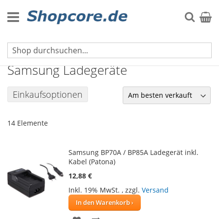
Zum
Inhalt
Suche
Mein 
springen
Ladegeräte für Kameras
Samsung Ladegeräte
Einkaufsoptionen
14
Elemente
Samsung BP70A / BP85A Ladegerät inkl.
Kabel (Patona)
12,88 €
Inkl. 19% MwSt.
,
zzgl.
Versand
In den Warenkorb
ZUR
ZUR