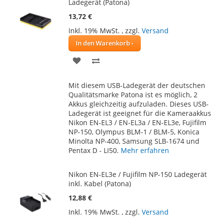
Ladegerät (Patona)
13,72 €
Inkl. 19% MwSt.
,
zzgl.
Versand
In den Warenkorb
ZUR
ZUR
WUNSCHLISTE
VERGLEICHSLISTE
Mit diesem USB-Ladegerät der deutschen
HINZUFÜGEN
HINZUFÜGEN
Qualitätsmarke Patona ist es möglich, 2
Akkus gleichzeitig aufzuladen. Dieses USB-
Ladegerät ist geeignet für die Kameraakkus
Nikon EN-EL3 / EN-EL3a / EN-EL3e, Fujifilm
NP-150, Olympus BLM-1 / BLM-5, Konica
Minolta NP-400, Samsung SLB-1674 und
Pentax D - LI50.
Mehr erfahren
Nikon EN-EL3e / Fujifilm NP-150 Ladegerät
inkl. Kabel (Patona)
12,88 €
Inkl. 19% MwSt.
,
zzgl.
Versand