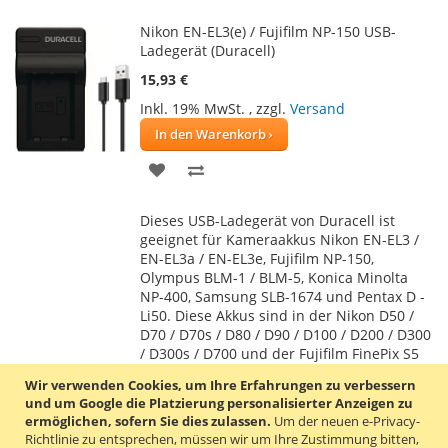
Nikon EN-EL3(e) / Fujifilm NP-150 USB-
Ladegerät (Duracell)
15,93 €
Inkl. 19% MwSt.
,
zzgl.
Versand
In den Warenkorb
ZUR
ZUR
WUNSCHLISTE
VERGLEICHSLISTE
Dieses USB-Ladegerät von Duracell ist
HINZUFÜGEN
HINZUFÜGEN
geeignet für Kameraakkus Nikon EN-EL3 /
EN-EL3a / EN-EL3e, Fujifilm NP-150,
Olympus BLM-1 / BLM-5, Konica Minolta
NP-400, Samsung SLB-1674 und Pentax D -
Li50. Diese Akkus sind in der Nikon D50 /
D70 / D70s / D80 / D90 / D100 / D200 / D300
/ D300s / D700 und der Fujifilm FinePix S5
Pro / IS Pro enthalten.
Mehr erfahren
Wir verwenden Cookies, um Ihre Erfahrungen zu verbessern
und um Google die Platzierung personalisierter Anzeigen zu
ermöglichen, sofern Sie dies zulassen.
Um der neuen e-Privacy-
Fujifilm NP-40/60/95/120 Dual-USB-
Richtlinie zu entsprechen, müssen wir um Ihre Zustimmung bitten,
Ladegerät (Patona)