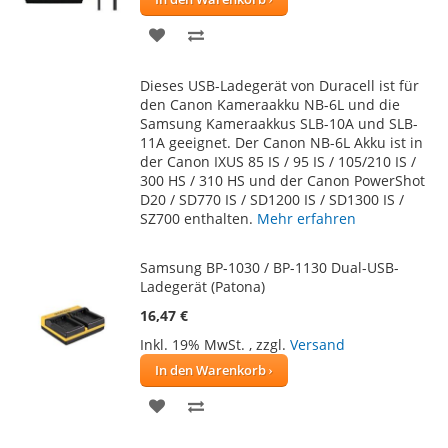
ZUR
ZUR
WUNSCHLISTE
VERGLEICHSLISTE
Dieses USB-Ladegerät von Duracell ist für
HINZUFÜGEN
HINZUFÜGEN
den Canon Kameraakku NB-6L und die
Samsung Kameraakkus SLB-10A und SLB-
11A geeignet. Der Canon NB-6L Akku ist in
der Canon IXUS 85 IS / 95 IS / 105/210 IS /
300 HS / 310 HS und der Canon PowerShot
D20 / SD770 IS / SD1200 IS / SD1300 IS /
SZ700 enthalten.
Mehr erfahren
Samsung BP-1030 / BP-1130 Dual-USB-
Ladegerät (Patona)
16,47 €
Inkl. 19% MwSt.
,
zzgl.
Versand
In den Warenkorb
ZUR
ZUR
WUNSCHLISTE
VERGLEICHSLISTE