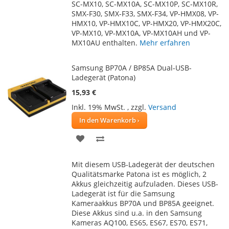
SC-MX10, SC-MX10A, SC-MX10P, SC-MX10R,
SMX-F30, SMX-F33, SMX-F34, VP-HMX08, VP-
HMX10, VP-HMX10C, VP-HMX20, VP-HMX20C,
VP-MX10, VP-MX10A, VP-MX10AH und VP-
MX10AU enthalten.
Mehr erfahren
Samsung BP70A / BP85A Dual-USB-
Ladegerät (Patona)
15,93 €
Inkl. 19% MwSt.
,
zzgl.
Versand
In den Warenkorb
ZUR
ZUR
WUNSCHLISTE
VERGLEICHSLISTE
Mit diesem USB-Ladegerät der deutschen
HINZUFÜGEN
HINZUFÜGEN
Qualitätsmarke Patona ist es möglich, 2
Akkus gleichzeitig aufzuladen. Dieses USB-
Ladegerät ist für die Samsung
Kameraakkus BP70A und BP85A geeignet.
Diese Akkus sind u.a. in den Samsung
Kameras AQ100, ES65, ES67, ES70, ES71,