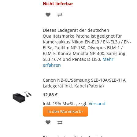
Nicht lieferbar
ZUR
ZUR
WUNSCHLISTE
VERGLEICHSLISTE
Dieses Ladegerät der deutschen
HINZUFÜGEN
HINZUFÜGEN
Qualitätsmarke Patona ist geeignet für
Kameraakkus Nikon EN-EL3 / EN-EL3a / EN-
EL3e, Fujifilm NP-150, Olympus BLM-1 /
BLM-5, Konica Minolta NP-400, Samsung
SLB-1674 und Pentax D-LI50.
Mehr
erfahren
Canon NB-6L/Samsung SLB-10A/SLB-11A
Ladegerät inkl. Kabel (Patona)
12,88 €
Inkl. 19% MwSt.
,
zzgl.
Versand
In den Warenkorb
ZUR
ZUR
WUNSCHLISTE
VERGLEICHSLISTE