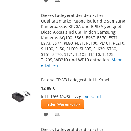
WUNSCHLISTE
VERGLEICHSLISTE
Dieses Ladegerät der deutschen
HINZUFÜGEN
HINZUFÜGEN
Qualitätsmarke Patona ist für die Samsung
Kameraakkus BP70A und BP85A geeignet.
Diese Akkus sind u.a. in den Samsung
Kameras AQ100, ES65, ES67, ES70, ES71,
ES73, ES74, PL80, PL81, PL100, PL101, PL210,
SH100, SL50, SL600, SL605, SL630, ST60,
ST61, ST70, ST71, TL105, TL110, TL125,
TL205, WB210 und WP10 enthalten.
Mehr
erfahren
Patona CR-V3 Ladegerät inkl. Kabel
12,88 €
Inkl. 19% MwSt.
,
zzgl.
Versand
In den Warenkorb
ZUR
ZUR
WUNSCHLISTE
VERGLEICHSLISTE
Dieses Ladegerät der deutschen