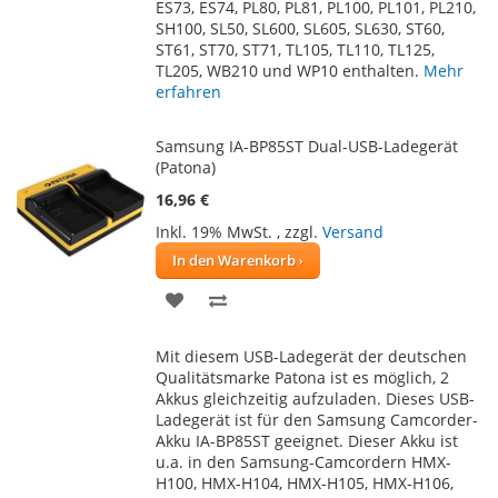
ES73, ES74, PL80, PL81, PL100, PL101, PL210,
SH100, SL50, SL600, SL605, SL630, ST60,
ST61, ST70, ST71, TL105, TL110, TL125,
TL205, WB210 und WP10 enthalten.
Mehr
erfahren
Samsung IA-BP85ST Dual-USB-Ladegerät
(Patona)
16,96 €
Inkl. 19% MwSt.
,
zzgl.
Versand
In den Warenkorb
ZUR
ZUR
WUNSCHLISTE
VERGLEICHSLISTE
Mit diesem USB-Ladegerät der deutschen
HINZUFÜGEN
HINZUFÜGEN
Qualitätsmarke Patona ist es möglich, 2
Akkus gleichzeitig aufzuladen. Dieses USB-
Ladegerät ist für den Samsung Camcorder-
Akku IA-BP85ST geeignet. Dieser Akku ist
u.a. in den Samsung-Camcordern HMX-
H100, HMX-H104, HMX-H105, HMX-H106,