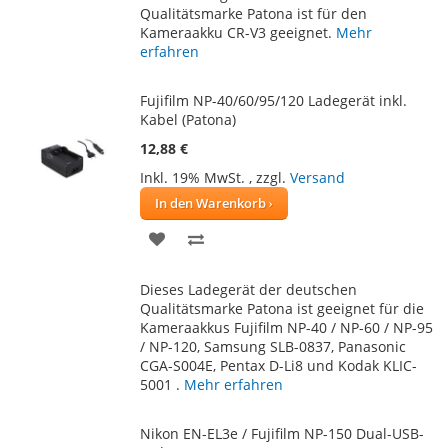
HINZUFÜGEN
HINZUFÜGEN
Qualitätsmarke Patona ist für den
Kameraakku CR-V3 geeignet.
Mehr
erfahren
Fujifilm NP-40/60/95/120 Ladegerät inkl.
Kabel (Patona)
12,88 €
Inkl. 19% MwSt.
,
zzgl.
Versand
In den Warenkorb
ZUR
ZUR
WUNSCHLISTE
VERGLEICHSLISTE
Dieses Ladegerät der deutschen
HINZUFÜGEN
HINZUFÜGEN
Qualitätsmarke Patona ist geeignet für die
Kameraakkus Fujifilm NP-40 / NP-60 / NP-95
/ NP-120, Samsung SLB-0837, Panasonic
CGA-S004E, Pentax D-Li8 und Kodak KLIC-
5001 .
Mehr erfahren
Nikon EN-EL3e / Fujifilm NP-150 Dual-USB-