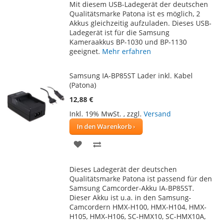
Mit diesem USB-Ladegerät der deutschen
HINZUFÜGEN
HINZUFÜGEN
Qualitätsmarke Patona ist es möglich, 2
Akkus gleichzeitig aufzuladen. Dieses USB-
Ladegerät ist für die Samsung
Kameraakkus BP-1030 und BP-1130
geeignet.
Mehr erfahren
Samsung IA-BP85ST Lader inkl. Kabel
(Patona)
12,88 €
Inkl. 19% MwSt.
,
zzgl.
Versand
In den Warenkorb
ZUR
ZUR
WUNSCHLISTE
VERGLEICHSLISTE
Dieses Ladegerät der deutschen
HINZUFÜGEN
HINZUFÜGEN
Qualitätsmarke Patona ist passend für den
Samsung Camcorder-Akku IA-BP85ST.
Dieser Akku ist u.a. in den Samsung-
Camcordern HMX-H100, HMX-H104, HMX-
H105, HMX-H106, SC-HMX10, SC-HMX10A,